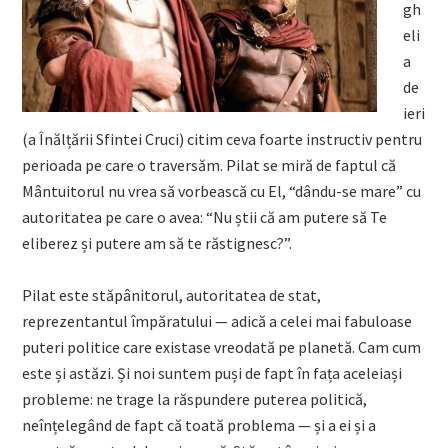
gh
eli
a
de
ieri
(a Înălțării Sfintei Cruci) citim ceva foarte instructiv pentru
perioada pe care o traversăm. Pilat se miră de faptul că
Mântuitorul nu vrea să vorbească cu El, “dându-se mare” cu
autoritatea pe care o avea: “Nu știi că am putere să Te
eliberez și putere am să te răstignesc?”.
Pilat este stăpânitorul, autoritatea de stat,
reprezentantul împăratului — adică a celei mai fabuloase
puteri politice care existase vreodată pe planetă. Cam cum
este și astăzi. Și noi suntem puși de fapt în fața aceleiași
probleme: ne trage la răspundere puterea politică,
neînțelegând de fapt că toată problema — și a ei și a