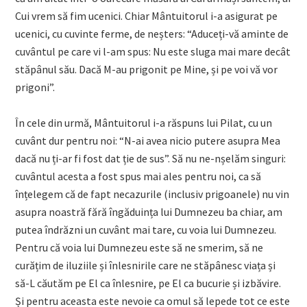
Cui vrem să fim ucenici. Chiar Mântuitorul i-a asigurat pe
ucenici, cu cuvinte ferme, de neșters: “Aduceți-vă aminte de
cuvântul pe care vi l-am spus: Nu este sluga mai mare decât
stăpânul său. Dacă M-au prigonit pe Mine, și pe voi vă vor
prigoni”.
În cele din urmă, Mântuitorul i-a răspuns lui Pilat, cu un
cuvânt dur pentru noi: “N-ai avea nicio putere asupra Mea
dacă nu ți-ar fi fost dat ție de sus”. Să nu ne-nșelăm singuri:
cuvântul acesta a fost spus mai ales pentru noi, ca să
înțelegem că de fapt necazurile (inclusiv prigoanele) nu vin
asupra noastră fără îngăduința lui Dumnezeu ba chiar, am
putea îndrăzni un cuvânt mai tare, cu voia lui Dumnezeu.
Pentru că voia lui Dumnezeu este să ne smerim, să ne
curățim de iluziile și înlesnirile care ne stăpânesc viața și
să-L căutăm pe El ca înlesnire, pe El ca bucurie și izbăvire.
Și pentru aceasta este nevoie ca omul să lepede tot ce este