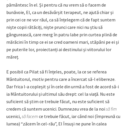
pământesc în el. Și pentru că nu vrem să o facem de
bunăvoie, El, ca un desăvârșit terapeut, ne ajută chiar și
prin cei ce ne vor răul, ca să înțelegem că de fapt suntem
niște copii rătăciți, niște prunci care nici nu știu să
gângurească, care merg în patru labe prin curtea plină de
mărăcini în timp ce ei se cred oameni mari, stăpâni pe ei și
pe puterile lor, proiectanți ai destinului și viitorului lor
măreț.
E posibil ca Pilat să fi înțeles, poate, la ce se referea
Mântuitorul, motiv pentru care a încercat să-l elibereze.
Dar frica l-a copleșit și în cele din urmă a fost de acord să-i
ia Mântuitorului și ultimul său drept: cel la viață. Nu este
suficient să știm ce trebuie făcut, nu este suficient să
credem că suntem ucenici. Dumnezeu vrea de la noi
să fim
ucenici,
să facem
ce trebuie făcut, iar când noi (împreună cu
lumea) “zăcem în cel-rău”, El Însuși ne pune în calea