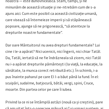
noastră — este duhovnicească. Stăm, tâmpi, și ne
minunăm de această situație și ne-ntrebăm cum de s-a
ajuns aici. Cum este posibil ca această civilizație umană,
care visează să întemeieze imperii și să stăpânească
popoare, ajunge să ne prigonească, “să atenteze la
drepturile noastre fundamentale”.
Dar oare Mântuitorul nu avea drepturi fundamentale? Lui
cine i le-a apărat? Nici ucenicii, nici îngerii, nici chiar Tatăl.
Da, Tatăl, iertată să ne fie îndrăzneala să zicem, nici Tatăl
nu i-a apărat drepturile pământești (la viață, la educație, la
sănătate, la munca corect retribuită etc.). În schimb, i-a
pus înainte paharul pe care El l-a băut până la fund. În el:
scuipări, sudalme, batjocură, bătăi, vergi, spini, Cruce,
moarte. Din partea celor pe care îi iubea.
Privind la ce ni se întâmplă astăzi (nouă ca și creștini), pare
că am uitat într-o oarecare măsură ai Cui urmași suntem, ai