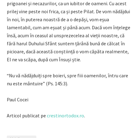
prigoanei și necazurilor, ca un iubitor de oameni. Cu acest
prilej vine peste noi frica, ca și peste Pilat. De vom nădăjdui
în noi, în puterea noastră de a o depăși, vom eșua
lamentabil, cum am eșuat și până acum. Dacă vom înțelege
însă, acum în ceasul al unsprezecelea al vieții noastre, că
fără harul Duhului Sfânt suntem țărână bună de călcat în
picioare, dacă această conștiință o vom căpăta realmente,
El ne va scăpa, după cum Însuși știe.
“Nu vă nădăjduiți spre boieri, spre fiii oamenilor, întru care
nu este mântuire” (Ps. 145:3).
Paul Cocei
Articol publicat pe
crestinortodox.ro
.