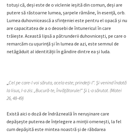
totuși că, deși este de o viclenie ieșită din comun, deși are
putere să răstoarne lumea, șarpele rămâne, în esență, orb.
Lumea duhovnicească a sfințeniei este pentru el opacă și nu
are capacitatea de a o deosebi de întunericul în care
trăiește. Această lipsă a pătrunderii duhovnicești, pe care o
remarcăm cu ușurință și în lumea de azi, este semnul de
netăgăduit al identității în gândire dintre ea și Iuda.
„
Cel pe care-l voi săruta, acela este; prindeţi-l“. Şi venind îndată
la Iisus, I-a zis: „Bucură-te, Învăţătorule!“ Şi L-a sărutat. (Matei
26, 48-49)
Există aici o doză de îndrăzneală în nerușinare care
depășește puterea de înțelegere a minții omenești, la fel
cum depășită este mintea noastră și de răbdarea