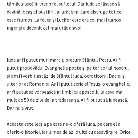
tămăduiască în vreun fel sufletul. Dar Iuda se lăsase să
devină locaș al pustiirii, al urâciunii care distruge tot ce
este frumos. La fel ca și Lucifer care era cel mai frumos
înger și a devenit cel mai urât diavol.
Iuda ar fi putut muri martir, precum Sfântul Petru. Ar fi
putut propovădui Evanghelia poate și pe teritoriul nostru,
și am fi vorbit astăzi de Sfântul Iuda, ocrotitorul Daciei și
ulterior al României. Ar fi putut scrie el însuși o evanghelie,
ar fi putut să vorbească în limbi cu apostolii, la ceva mai
mult de 50 de zile de la trădarea sa. Ar fi putut să iubească.
Dar nu a vrut.
Aceasta este lecția pe care ne-o oferă Iuda, pe care el a
oferit-o istoriei, iar lumea de azi o uită cu desăvârșire. Orice