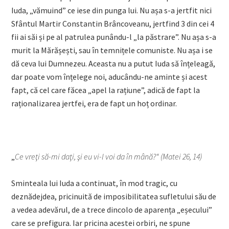
Iuda, „vămuind” ce iese din punga lui. Nu așa s-a jertfit nici
Sfântul Martir Constantin Brâncoveanu, jertfind 3 din cei 4
fii ai săi și pe al patrulea punându-l „la păstrare”. Nu așa s-a
murit la Mărășești, sau în temnițele comuniste. Nu așa i se
dă ceva lui Dumnezeu. Aceasta nu a putut Iuda să înțeleagă,
dar poate vom înțelege noi, aducându-ne aminte și acest
fapt, că cel care făcea „apel la rațiune”, adică de fapt la
raționalizarea jertfei, era de fapt un hoț ordinar.
„
Ce vreţi să-mi daţi, şi eu vi-l voi da în mână?“ (Matei 26, 14)
Sminteala lui Iuda a continuat, în mod tragic, cu
deznădejdea, pricinuită de imposibilitatea sufletului său de
a vedea adevărul, de a trece dincolo de aparența „eșecului”
care se prefigura. Iar pricina acestei orbiri, ne spune