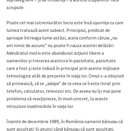
scrupule.
Poate cel mai cutremurător lucru este însă ușurința cu care
lumea tratează acest subiect. Principiul, predicat de
aproape întreaga lume astăzi, acela conform căruia „nu
am nimic de ascuns” nu poate fi cauza acestei delăsări.
Adevăratul motiv este abandonul acțiunii libere a
oamenilor și trecerea acestora în pasivitate, pasivitate
care a fost și este indusă în principal prin aceste mijloace
tehnologice atât de prezente în viața lor. Omul s-a obișnuit
să primească, să se „adape” de la ceea ce îi este livrat prin
telefon, calculator, televizor etc. De aceea nu își mai pune
problema să reacționeze, în mod concret, la aceste
intruziuni inadmisibile în viața lor.
Înainte de decembrie 1989, în România oamenii bănuiau că
sunt ascultați. Și atunci când bănuiau că sunt ascultați,