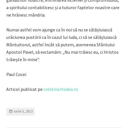
gândurilor noastre, eliminarea vicleniei și compromisului,
a spiritului contabilicesc și a tuturor faptelor noastre care
ne hrănesc mândria.
Numai astfel vom ajunge ca în noi să nu se sălășluiască
urâciunea pustiirii ca în cazul lui Iuda, ci să se sălășluiască
Mântuitorul, astfel încât să putem, asemenea Sfântului
Apostol Pavel, să exclamăm: „Nu mai trăiesc eu, ci Hristos
trăiește în mine”.
Paul Cocei
Articol publicat pe
crestinortodox.ro
iunie 5, 2013