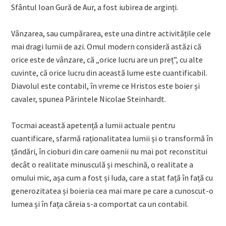
Sfântul Ioan Gură de Aur, a fost iubirea de arginți.
Vânzarea, sau cumpărarea, este una dintre activitățile cele
mai dragi lumii de azi. Omul modern consideră astăzi că
orice este de vânzare, că „orice lucru are un preț”, cu alte
cuvinte, că orice lucru din această lume este cuantificabil.
Diavolul este contabil, în vreme ce Hristos este boier și
cavaler, spunea Părintele Nicolae Steinhardt.
Tocmai această apetență a lumii actuale pentru
cuantificare, sfarmă raționalitatea lumii și o transformă în
țăndări, în cioburi din care oamenii nu mai pot reconstitui
decât o realitate minusculă și meschină, o realitate a
omului mic, așa cum a fost și Iuda, care a stat față în față cu
generozitatea și boieria cea mai mare pe care a cunoscut-o
lumea și în fața căreia s-a comportat ca un contabil.