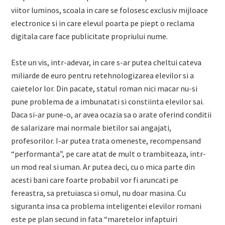
viitor luminos, scoala in care se folosesc exclusiv mijloace
electronice si in care elevul poarta pe piept o reclama
digitala care face publicitate propriului nume.
Este un vis, intr-adevar, in care s-ar putea cheltui cateva
miliarde de euro pentru retehnologizarea elevilor si a
caietelor lor. Din pacate, statul roman nici macar nu-si
pune problema de a imbunatati si constiinta elevilor sai.
Daca si-ar pune-o, ar avea ocazia sa o arate oferind conditii
de salarizare mai normale bietilor sai angajati,
profesorilor. I-ar putea trata omeneste, recompensand
“performanta”, pe care atat de mult o trambiteaza, intr-
un mod real si uman. Ar putea deci, cu o mica parte din
acesti bani care foarte probabil vor fi aruncati pe
fereastra, sa pretuiasca si omul, nu doar masina. Cu
siguranta insa ca problema inteligentei elevilor romani
este pe plan secund in fata “maretelor infaptuiri