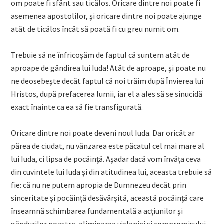
om poate fi sfânt sau ticălos. Oricare dintre noi poate fi
asemenea apostolilor, și oricare dintre noi poate ajunge
atât de ticălos încât să poată fi cu greu numit om.
Trebuie să ne înfricoșăm de faptul că suntem atât de
aproape de gândirea lui Iuda! Atât de aproape, și poate nu
ne deosebește decât faptul că noi trăim după Învierea lui
Hristos, după prefacerea lumii, iar el a ales să se sinucidă
exact înainte ca ea să fie transfigurată.
Oricare dintre noi poate deveni noul Iuda. Dar oricât ar
părea de ciudat, nu vânzarea este păcatul cel mai mare al
lui Iuda, ci lipsa de pocăință. Așadar dacă vom învăța ceva
din cuvintele lui Iuda și din atitudinea lui, aceasta trebuie să
fie: că nu ne putem apropia de Dumnezeu decât prin
sinceritate și pocăință desăvârșită, această pocăință care
înseamnă schimbarea fundamentală a acțiunilor și