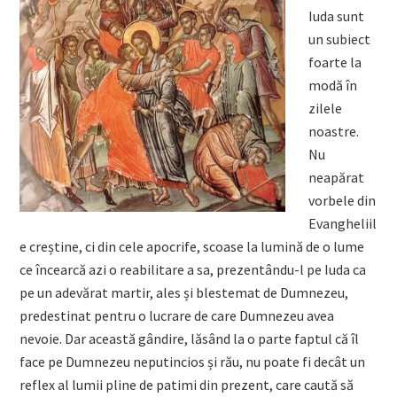
Iuda sunt
un subiect
foarte la
modă în
zilele
noastre.
Nu
neapărat
vorbele din
Evangheliil
e creștine, ci din cele apocrife, scoase la lumină de o lume
ce încearcă azi o reabilitare a sa, prezentându-l pe Iuda ca
pe un adevărat martir, ales și blestemat de Dumnezeu,
predestinat pentru o lucrare de care Dumnezeu avea
nevoie. Dar această gândire, lăsând la o parte faptul că îl
face pe Dumnezeu neputincios și rău, nu poate fi decât un
reflex al lumii pline de patimi din prezent, care caută să