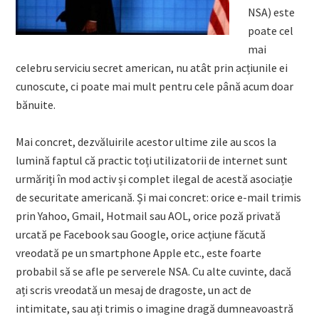
NSA) este
poate cel
mai
celebru serviciu secret american, nu atât prin acțiunile ei
cunoscute, ci poate mai mult pentru cele până acum doar
bănuite.
Mai concret, dezvăluirile acestor ultime zile au scos la
lumină faptul că practic toți utilizatorii de internet sunt
urmăriți în mod activ și complet ilegal de acestă asociație
de securitate americană. Și mai concret: orice e-mail trimis
prin Yahoo, Gmail, Hotmail sau AOL, orice poză privată
urcată pe Facebook sau Google, orice acțiune făcută
vreodată pe un smartphone Apple etc., este foarte
probabil să se afle pe serverele NSA. Cu alte cuvinte, dacă
ați scris vreodată un mesaj de dragoste, un act de
intimitate, sau ați trimis o imagine dragă dumneavoastră