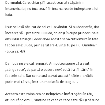
Domnului, Care, chiar și în acest ceas al stăpânirii
întunericului, nu încetează în încercarea de îndreptare a lui
Iuda.
Iisus se lasă sărutat de cel ce l-a vândut. Și nu doar atât, dar
încearcă să îi prezinte lui Iuda, chiar și în clipa prinderii sale,
absurdul situației, doar-doar acesta se va cutremura în fața
faptei sale: „Iuda, prin sărutare-L vinzi tu pe Fiul Omului?”
(Luca 22, 48).
Dar Iuda nu s-a cutremurat. Am putea spune că a avut
„sânge rece”, de parcă o putere nevăzută l-a „întărit” în
faptele sale. Dar ce natură a avut această tărie s-a vădit
puțin mai târziu, într-un mod atât de tragic…
Aceasta este taina cea de neînțeles a învârtoșării în rău,
atunci când omul, simțind că ceea ce face este rău și că duce