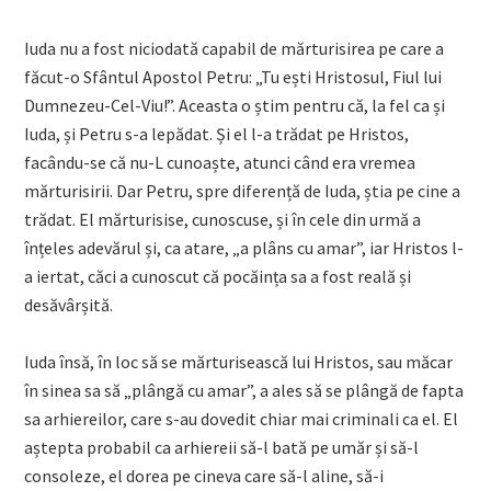
Iuda nu a fost niciodată capabil de mărturisirea pe care a
făcut-o Sfântul Apostol Petru: „Tu ești Hristosul, Fiul lui
Dumnezeu-Cel-Viu!”. Aceasta o știm pentru că, la fel ca și
Iuda, și Petru s-a lepădat. Și el l-a trădat pe Hristos,
facându-se că nu-L cunoaște, atunci când era vremea
mărturisirii. Dar Petru, spre diferență de Iuda, știa pe cine a
trădat. El mărturisise, cunoscuse, și în cele din urmă a
înțeles adevărul și, ca atare, „a plâns cu amar”, iar Hristos l-
a iertat, căci a cunoscut că pocăința sa a fost reală și
desăvârșită.
Iuda însă, în loc să se mărturisească lui Hristos, sau măcar
în sinea sa să „plângă cu amar”, a ales să se plângă de fapta
sa arhiereilor, care s-au dovedit chiar mai criminali ca el. El
aștepta probabil ca arhiereii să-l bată pe umăr și să-l
consoleze, el dorea pe cineva care să-l aline, să-i