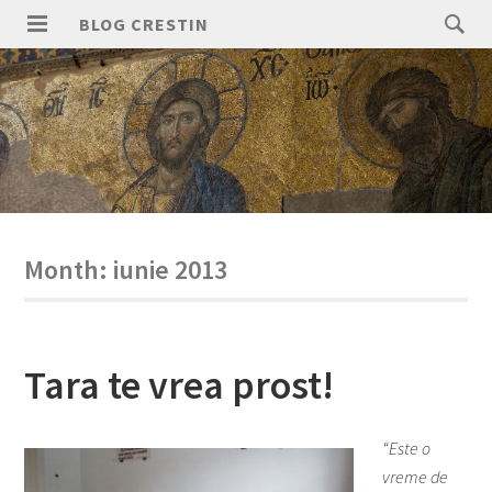
Skip
Search
BLOG CRESTIN
to
for:
PRIMARY
content
MENU
Month:
iunie 2013
Tara te vrea prost!
“Este o
vreme de