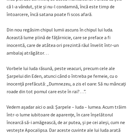
că l-a vândut, știe și nu-l condamnă, încă este timp de
întoarcere, încă satana poate fi scos afară.
Din nou regăsim chipul lumii ascuns în chipul lui Iuda.
Această lume plină de fățărnicie, care se preface a fi
inocentă, care de atâtea ori prezintă răul învelit într-un
ambalaj atrăgător…
Vorbele lui Iuda răsună, peste veacuri, precum cele ale
Șarpelui din Eden, atunci când o întreba pe femeie, cu o
inocență prefăcută: „Dumnezeu, a zis el oare: Să nu mâncaţi
roade din tot pomul care este în rai?…”.
Vedem așadar aici o axă: Șarpele – Iuda – lumea. Acum trăim
într-o lume iubitoare de aparențe, în care înșelătorul
încearcă să-i amăgească, de ar putea, și pe cei aleși, cum ne
vestește Apocalipsa. Dar aceste cuvinte ale lui Iuda arată