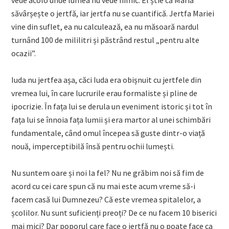
vede acolo unde lumea nu vede nimic. El știe că Maria
săvârșește o jertfă, iar jertfa nu se cuantifică. Jertfa Mariei
vine din suflet, ea nu calculează, ea nu măsoară nardul
turnând 100 de mililitri și păstrând restul „pentru alte
ocazii”.
Iuda nu jertfea așa, căci Iuda era obișnuit cu jertfele din
vremea lui, în care lucrurile erau formaliste și pline de
ipocrizie. În fața lui se derula un eveniment istoric și tot în
fața lui se înnoia fața lumii și era martor al unei schimbări
fundamentale, când omul începea să guste dintr-o viață
nouă, imperceptibilă însă pentru ochii lumești.
Nu suntem oare și noi la fel? Nu ne grăbim noi să fim de
acord cu cei care spun că nu mai este acum vreme să-i
facem casă lui Dumnezeu? Că este vremea spitalelor, a
școlilor. Nu sunt suficienți preoți? De ce nu facem 10 biserici
mai mici? Dar poporul care face o jertfă nu o poate face ca