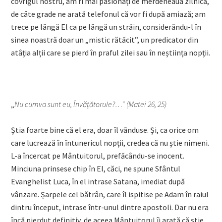
covrigul nostru, am fi mai pasionați de merdeneaua zilnică,
de câte grade ne arată telefonul că vor fi după amiază; am
trece pe lângă El ca pe lângă un străin, considerându-l în
sinea noastră doar un „mistic rătăcit”, un predicator din
atâția alții care se pierd în praful zilei sau în neștiința nopții.
„
Nu cumva sunt eu, Învăţătorule?…“ (Matei 26, 25)
Știa foarte bine că el era, doar îl vânduse. Și, ca orice om
care lucrează în întunericul nopții, credea că nu știe nimeni.
L-a încercat pe Mântuitorul, prefăcându-se inocent.
Minciuna prinsese chip în El, căci, ne spune Sfântul
Evanghelist Luca, în el intrase Satana, imediat după
vânzare. Șarpele cel bătrân, care îl ispitise pe Adam în raiul
dintru început, intrase într-unul dintre apostoli. Dar nu era
încă pierdut definitiv, de aceea Mântuitorul îi arată că știe