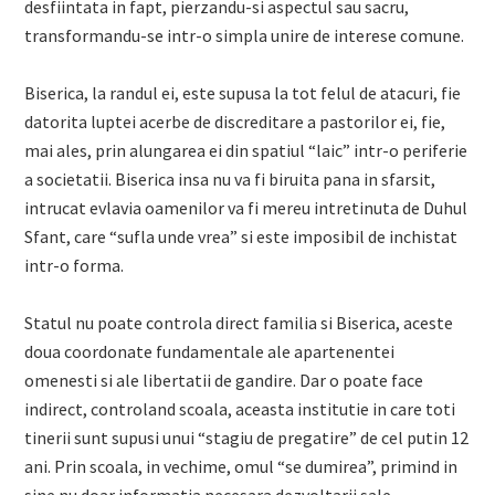
desfiintata in fapt, pierzandu-si aspectul sau sacru,
transformandu-se intr-o simpla unire de interese comune.
Biserica, la randul ei, este supusa la tot felul de atacuri, fie
datorita luptei acerbe de discreditare a pastorilor ei, fie,
mai ales, prin alungarea ei din spatiul “laic” intr-o periferie
a societatii. Biserica insa nu va fi biruita pana in sfarsit,
intrucat evlavia oamenilor va fi mereu intretinuta de Duhul
Sfant, care “sufla unde vrea” si este imposibil de inchistat
intr-o forma.
Statul nu poate controla direct familia si Biserica, aceste
doua coordonate fundamentale ale apartenentei
omenesti si ale libertatii de gandire. Dar o poate face
indirect, controland scoala, aceasta institutie in care toti
tinerii sunt supusi unui “stagiu de pregatire” de cel putin 12
ani. Prin scoala, in vechime, omul “se dumirea”, primind in