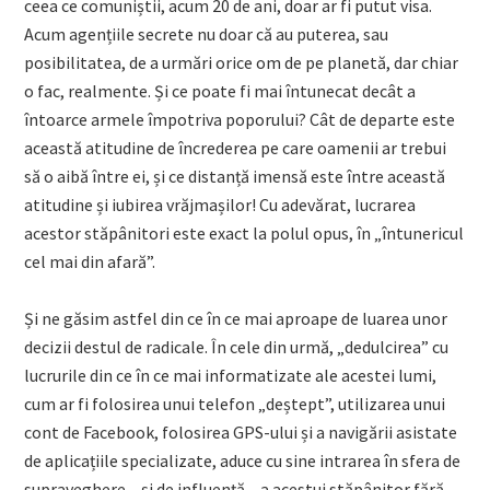
ceea ce comuniștii, acum 20 de ani, doar ar fi putut visa.
Acum agențiile secrete nu doar că au puterea, sau
posibilitatea, de a urmări orice om de pe planetă, dar chiar
o fac, realmente. Și ce poate fi mai întunecat decât a
întoarce armele împotriva poporului? Cât de departe este
această atitudine de încrederea pe care oamenii ar trebui
să o aibă între ei, și ce distanță imensă este între această
atitudine și iubirea vrăjmașilor! Cu adevărat, lucrarea
acestor stăpânitori este exact la polul opus, în „întunericul
cel mai din afară”.
Și ne găsim astfel din ce în ce mai aproape de luarea unor
decizii destul de radicale. În cele din urmă, „dedulcirea” cu
lucrurile din ce în ce mai informatizate ale acestei lumi,
cum ar fi folosirea unui telefon „deștept”, utilizarea unui
cont de Facebook, folosirea GPS-ului și a navigării asistate
de aplicațiile specializate, aduce cu sine intrarea în sfera de
supraveghere – și de influență – a acestui stăpânitor fără