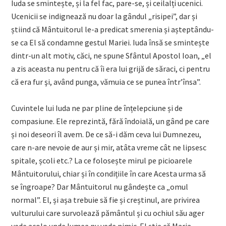
Iuda se smintește, și la fel fac, pare-se, și ceilalți ucenici.
Ucenicii se indignează nu doar la gândul „risipei”, dar și
știind că Mântuitorul le-a predicat smerenia și așteptându-
se ca El să condamne gestul Mariei. Iuda însă se smintește
dintr-un alt motiv, căci, ne spune Sfântul Apostol Ioan, „el
a zis aceasta nu pentru că îi era lui grijă de săraci, ci pentru
că era fur şi, având punga, vămuia ce se punea într’însa”.
Cuvintele lui Iuda ne par pline de înțelepciune și de
compasiune. Ele reprezintă, fără îndoială, un gând pe care
și noi deseori îl avem. De ce să-i dăm ceva lui Dumnezeu,
care n-are nevoie de aur și mir, atâta vreme cât ne lipsesc
spitale, școli etc.? La ce folosește mirul pe picioarele
Mântuitorului, chiar și în condițiile în care Acesta urma să
se îngroape? Dar Mântuitorul nu gândește ca „omul
normal”. El, și așa trebuie să fie și creștinul, are privirea
vulturului care survolează pământul și cu ochiul său ager