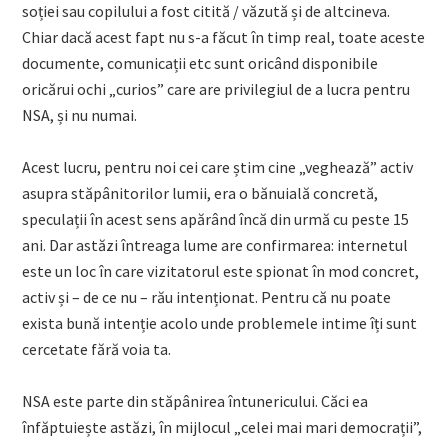
soției sau copilului a fost citită / văzută și de altcineva.
Chiar dacă acest fapt nu s-a făcut în timp real, toate aceste
documente, comunicații etc sunt oricând disponibile
oricărui ochi „curios” care are privilegiul de a lucra pentru
NSA, și nu numai.
Acest lucru, pentru noi cei care știm cine „veghează” activ
asupra stăpânitorilor lumii, era o bănuială concretă,
speculații în acest sens apărând încă din urmă cu peste 15
ani. Dar astăzi întreaga lume are confirmarea: internetul
este un loc în care vizitatorul este spionat în mod concret,
activ și – de ce nu – rău intenționat. Pentru că nu poate
exista bună intenție acolo unde problemele intime îți sunt
cercetate fără voia ta.
NSA este parte din stăpânirea întunericului. Căci ea
înfăptuiește astăzi, în mijlocul „celei mai mari democrații”,