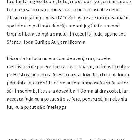
la o faptă îngrozitoare, totuși nu se oprește, ci mai tare se
forțează să nu mai gândească, sa nu mai asculte deloc
glasul conștiinței. Această învârtoșare are întotdeauna în
spatele ei o patimă adâncă, care subjugă într-un mod
tiranic libera voință a omului. În cazul lui Iuda, spune tot
Sfântul Ioan Gură de Aur, era lăcomia.
Lăcomia lui Iuda nu era doar de averi, era și o sete
nestăvilită de putere. Iuda a fost supărat, mânios la culme
pe Hristos, pentru că Acesta nu s-a dovedit a fi noul domn
pământesc, care să le ofere putere lumească următorilor
săi. În schimb, Iisus s-a dovedit a fi Domn al dragostei, iar
aceasta Iuda nu a putut să o sufere, pentru că, în nebunia
lui, nu a putut să o înțeleagă.
„
Greşit-am vânzând sânge nevinovat” … „Ce ne priveşte pe