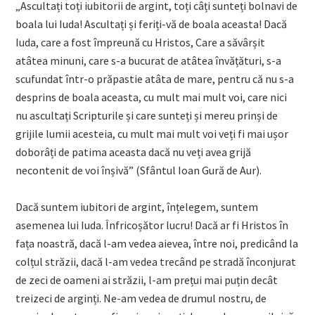
„Ascultați toți iubitorii de argint, toți câți sunteți bolnavi de
boala lui Iuda! Ascultați și feriți-vă de boala aceasta! Dacă
Iuda, care a fost împreună cu Hristos, Care a săvârșit
atâtea minuni, care s-a bucurat de atâtea învățături, s-a
scufundat într-o prăpastie atâta de mare, pentru că nu s-a
desprins de boala aceasta, cu mult mai mult voi, care nici
nu ascultați Scripturile și care sunteți și mereu prinși de
grijile lumii acesteia, cu mult mai mult voi veți fi mai ușor
doborâți de patima aceasta dacă nu veți avea grijă
necontenit de voi înșivă” (Sfântul Ioan Gură de Aur).
Dacă suntem iubitori de argint, înțelegem, suntem
asemenea lui Iuda. Înfricoșător lucru! Dacă ar fi Hristos în
fața noastră, dacă l-am vedea aievea, între noi, predicând la
colțul străzii, dacă l-am vedea trecând pe stradă înconjurat
de zeci de oameni ai străzii, l-am prețui mai puțin decât
treizeci de arginți. Ne-am vedea de drumul nostru, de