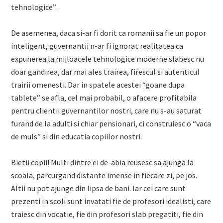
tehnologice”.
De asemenea, daca si-ar fi dorit ca romanii sa fie un popor
inteligent, guvernantii n-ar fi ignorat realitatea ca
expunerea la mijloacele tehnologice moderne slabesc nu
doar gandirea, dar mai ales trairea, firescul si autenticul
trairii omenesti. Dar in spatele acestei “goane dupa
tablete” se afla, cel mai probabil, o afacere profitabila
pentru clientii guvernantilor nostri, care nu s-au saturat
furand de la adulti si chiar pensionari, ci construiesc o “vaca
de muls” si din educatia copiilor nostri.
Bietii copii! Multi dintre ei de-abia reusesc sa ajunga la
scoala, parcurgand distante imense in fiecare zi, pe jos.
Altii nu pot ajunge din lipsa de bani. Iar cei care sunt
prezenti in scoli sunt invatati fie de profesori idealisti, care
traiesc din vocatie, fie din profesori slab pregatiti, fie din