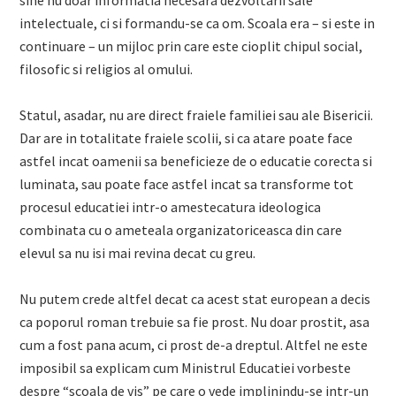
sine nu doar informatia necesara dezvoltarii sale
intelectuale, ci si formandu-se ca om. Scoala era – si este in
continuare – un mijloc prin care este cioplit chipul social,
filosofic si religios al omului.
Statul, asadar, nu are direct fraiele familiei sau ale Bisericii.
Dar are in totalitate fraiele scolii, si ca atare poate face
astfel incat oamenii sa beneficieze de o educatie corecta si
luminata, sau poate face astfel incat sa transforme tot
procesul educatiei intr-o amestecatura ideologica
combinata cu o ameteala organizatoriceasca din care
elevul sa nu isi mai revina decat cu greu.
Nu putem crede altfel decat ca acest stat european a decis
ca poporul roman trebuie sa fie prost. Nu doar prostit, asa
cum a fost pana acum, ci prost de-a dreptul. Altfel ne este
imposibil sa explicam cum Ministrul Educatiei vorbeste
despre “scoala de vis” pe care o vede implinindu-se intr-un