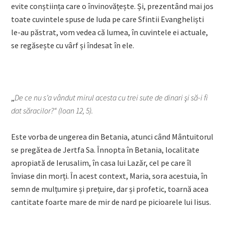
evite conștiința care o învinovățește. Și, prezentând mai jos
toate cuvintele spuse de Iuda pe care Sfintii Evangheliști
le-au păstrat, vom vedea că lumea, în cuvintele ei actuale,
se regăsește cu vârf și îndesat în ele.
„
De ce nu s’a vândut mirul acesta cu trei sute de dinari şi să-i fi
dat săracilor?“ (Ioan 12, 5).
Este vorba de ungerea din Betania, atunci când Mântuitorul
se pregătea de Jertfa Sa. Înnopta în Betania, localitate
apropiată de Ierusalim, în casa lui Lazăr, cel pe care îl
înviase din morți. În acest context, Maria, sora acestuia, în
semn de mulțumire și prețuire, dar și profetic, toarnă acea
cantitate foarte mare de mir de nard pe picioarele lui Iisus.