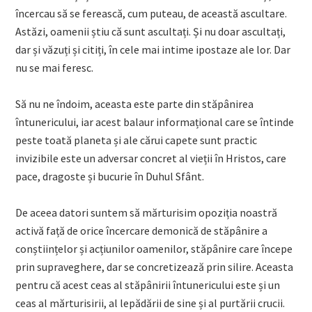
încercau să se ferească, cum puteau, de această ascultare.
Astăzi, oamenii știu că sunt ascultați. Și nu doar ascultați,
dar și văzuți și citiți, în cele mai intime ipostaze ale lor. Dar
nu se mai feresc.
Să nu ne îndoim, aceasta este parte din stăpânirea
întunericului, iar acest balaur informațional care se întinde
peste toată planeta și ale cărui capete sunt practic
invizibile este un adversar concret al vieții în Hristos, care
pace, dragoste și bucurie în Duhul Sfânt.
De aceea datori suntem să mărturisim opoziția noastră
activă față de orice încercare demonică de stăpânire a
conștiințelor și acțiunilor oamenilor, stăpânire care începe
prin supraveghere, dar se concretizează prin silire. Aceasta
pentru că acest ceas al stăpânirii întunericului este și un
ceas al mărturisirii, al lepădării de sine și al purtării crucii.