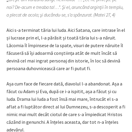
noi? De-acum e treaba ta!…“. Şi el, aruncând arginţii în templu,
a plecat de acolo; şi ducându-se, s’a spânzurat. (Matei 27, 4)
Aici s-a terminat tăria lui Iuda. Aici Satana, care intrase în el
și lucrase prin el, l-a părăsit și toată tăria lui s-a năruit.
Lăcomia îl împinsese de la spate, visuri de putere năruite îl
făcuseră să își adoarmă conștiința atât de mult încât să
devină cel mai ingrat personaj din istorie, în loc să devină
persoana duhovnicească care ar fi putut fi.
Așa cum face de fiecare dată, diavolul l-a abandonat. Așa a
făcut cu Adam și Eva, după ce i-a ispitit, așa a făcut și cu
Iuda. Drama lui Iuda a fost însă mai mare, întrucât el s-a
aflat a fi luptător direct al lui Dumnezeu, s-a descoperit a fi
nimic mai mult decât ciotul de care s-a împiedicat Hristos
căzând in genunchi. A înțeles aceasta, dar tot n-a înțeles
adevărul.