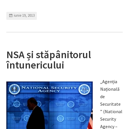
iunie 19, 2013
NSA și stăpânitorul
întunericului
„Agenția
Națională
de
Securitate
” (National
Security
Agency –