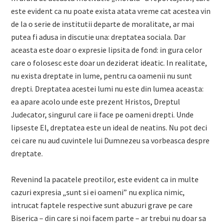
este evident ca nu poate exista atata vreme cat acestea vin
de la o serie de institutii departe de moralitate, ar mai
putea fi adusa in discutie una: dreptatea sociala. Dar
aceasta este doar o expresie lipsita de fond: in gura celor
care o folosesc este doar un deziderat ideatic. In realitate,
nu exista dreptate in lume, pentru ca oamenii nu sunt
drepti. Dreptatea acestei lumi nu este din lumea aceasta:
ea apare acolo unde este prezent Hristos, Dreptul
Judecator, singurul care ii face pe oameni drepti. Unde
lipseste El, dreptatea este un ideal de neatins. Nu pot deci
cei care nu aud cuvintele lui Dumnezeu sa vorbeasca despre
dreptate.
Revenind la pacatele preotilor, este evident ca in multe
cazuri expresia „sunt si ei oameni” nu explica nimic,
intrucat faptele respective sunt abuzuri grave pe care
Biserica – din care si noi facem parte – ar trebui nu doar sa