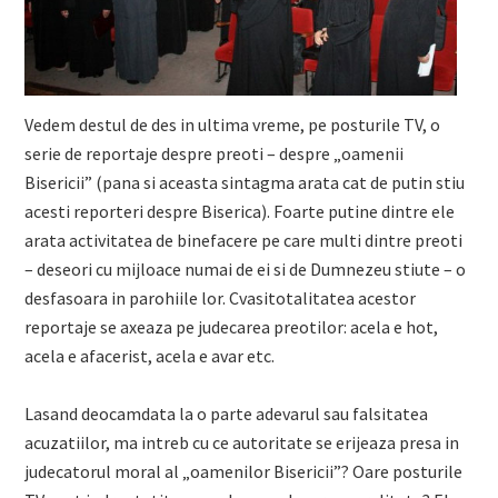
Vedem destul de des in ultima vreme, pe posturile TV, o
serie de reportaje despre preoti – despre „oamenii
Bisericii” (pana si aceasta sintagma arata cat de putin stiu
acesti reporteri despre Biserica). Foarte putine dintre ele
arata activitatea de binefacere pe care multi dintre preoti
– deseori cu mijloace numai de ei si de Dumnezeu stiute – o
desfasoara in parohiile lor. Cvasitotalitatea acestor
reportaje se axeaza pe judecarea preotilor: acela e hot,
acela e afacerist, acela e avar etc.
Lasand deocamdata la o parte adevarul sau falsitatea
acuzatiilor, ma intreb cu ce autoritate se erijeaza presa in
judecatorul moral al „oamenilor Bisericii”? Oare posturile