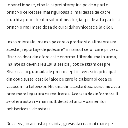
le sanctioneze, ci sa le si preintampine pe de o parte
printr-o cercetare mai riguroasa si mai deasa de catre
ierarhi a preotilor din subordinea lor, iar pe de alta parte si
printr-o mai mare doza de curaj duhovniceasc a laicilor.
Insa sminteala imensa pe care o produc si o alimenteaza
aceste „reportaje de judecare” in randul celor care privesc
Biserica doar din afara este enorma. Uitandu-ma in urma,
inainte sa devin si eu „al Bisericii”, tot ce stiam despre
Biserica – o gramada de preconceptii – venea in principal
din doua surse: cartile laice pe care le citisem si ceea ce
vazusem la televizor. Niciuna din aceste doua surse nu avea
prea mare legatura cu realitatea. Aceasta dezinformare li
se ofera astazi – mai mult decat atunci – oamenilor
nebisericesti de astazi.
De aceea, in aceasta privinta, greseala cea mai mare pe