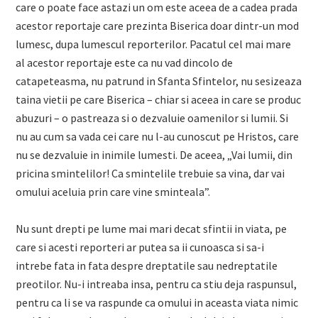
care o poate face astazi un om este aceea de a cadea prada
acestor reportaje care prezinta Biserica doar dintr-un mod
lumesc, dupa lumescul reporterilor. Pacatul cel mai mare
al acestor reportaje este ca nu vad dincolo de
catapeteasma, nu patrund in Sfanta Sfintelor, nu sesizeaza
taina vietii pe care Biserica – chiar si aceea in care se produc
abuzuri – o pastreaza si o dezvaluie oamenilor si lumii. Si
nu au cum sa vada cei care nu l-au cunoscut pe Hristos, care
nu se dezvaluie in inimile lumesti. De aceea, „Vai lumii, din
pricina smintelilor! Ca smintelile trebuie sa vina, dar vai
omului aceluia prin care vine sminteala”.
Nu sunt drepti pe lume mai mari decat sfintii in viata, pe
care si acesti reporteri ar putea sa ii cunoasca si sa-i
intrebe fata in fata despre dreptatile sau nedreptatile
preotilor. Nu-i intreaba insa, pentru ca stiu deja raspunsul,
pentru ca li se va raspunde ca omului in aceasta viata nimic