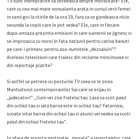
TV sunt indreptatite sa vorbeasca despre moralitate? Ele,
care cu cea mai mare nonsalanta arata in cursul verii femei
in sanii goi la stirile de la ora 19, fara sa se gandeasca nicio
secunda la copiii care le pot vedea? Ele, care in fiecare
dupa-amiaza prezinta emisiuni in care oamenii se jignesc si
se improasca cu noroi in fata natiunii pentru cativa banuti
pe care-i primesc pentru asa-numitele „dezvaluiri”?
Aceleasi televiziuni care traiesc din reclame mincinoase si
din reportaje platite?
Si astfel se petrece cu posturile TV ceea ce le zicea
Mantuitorul contemporanilor Sai care se erijau in
„judecatori”: „Cum vei zice fratelui tau: Lasa sa scot paiul
din ochiul tau si iata barna este in ochiul tau? Fatarnice,
scoate intai barna din ochiul tau si atunci vei vedea sa scoti
paiul din ochiul fratelui tau”.
In afara de aceasta motivatie „morala” a reportajelor, care