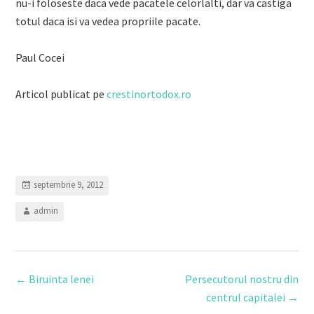
nu-i foloseste daca vede pacatele celorlalti, dar va castiga
totul daca isi va vedea propriile pacate.
Paul Cocei
Articol publicat pe
crestinortodox.ro
septembrie 9, 2012
admin
Post
←
Biruinta lenei
Persecutorul nostru din
navigation
centrul capitalei
→