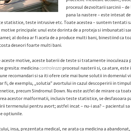
procesul dezvoltarii sarcinii – de
pana la nastere – este intesat de
te statistice, teste intrusive etc. Toate acestea – suntem tentati 
a motive principale: unul este dorinta de a proteja si imbunatati s
mamei; al doilea ar fi acela de a produce multi bani, binestiind ca to
osta deseori foarte multi bani.
e aceste motive, aceste baterii de teste si tratamente inoculeaza 
e gresita: medicina
controleaza
procesul nasterii si, ca atare, este 
une recomandari si sa iti ofere cele mai bune solutii in domeniul vie
ar fi, de exemplu, „solutia” avortului in cazul descoperirii in timpul 
netice, precum Sindromul Down. Nu este astfel de mirare ca toat
rea acestor malformatii, inclusiv teste statistice, se desfasoara p
rii termenului pentru avort; astfel incat – nu-i asa? – pacientul sa 
e optiunile.
ului, insa, prezentata medical, ne arata ca medicina a abandonat, 