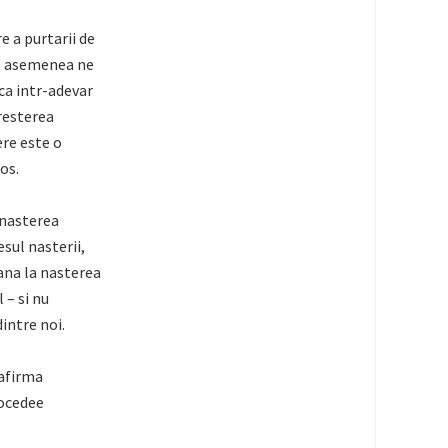
e a purtarii de
de asemenea ne
ca intr-adevar
cresterea
ere este o
os.
 nasterea
esul nasterii,
ana la nasterea
 – si nu
intre noi.
 afirma
rocedee