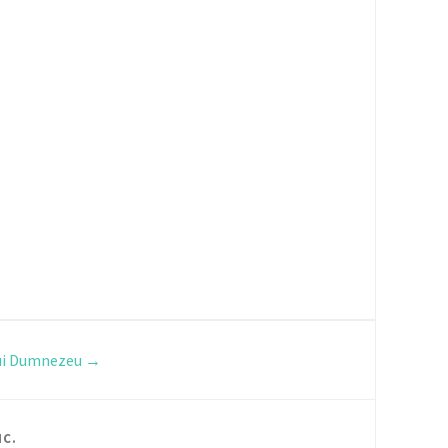
ui Dumnezeu
→
IC
.