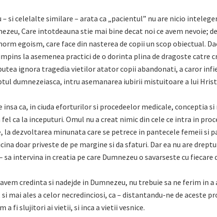
– si celelalte similare – arata ca „pacientul” nu are nicio inteleger
mnezeu, Care intotdeauna stie mai bine decat noi ce avem nevoie; 
norm egoism, care face din nasterea de copii un scop obiectual. Da
 impins la asemenea practici de o dorinta plina de dragoste catre 
 putea ignora tragedia vietilor atator copii abandonati, a caror infi
ptul dumnezeiasca, intru asemanarea iubirii mistuitoare a lui Hrist
 insa ca, in ciuda eforturilor si procedeelor medicale, conceptia si
a fel ca la inceputuri. Omul nu a creat nimic din cele ce intra in proc
e, la dezvoltarea minunata care se petrece in pantecele femeii si p
cina doar priveste de pe margine si da sfaturi. Dar ea nu are dreptul
– sa intervina in creatia pe care Dumnezeu o savarseste cu fiecare d
 avem credinta si nadejde in Dumnezeu, nu trebuie sa ne ferim in a
, si mai ales a celor necredinciosi, ca – distantandu-ne de aceste p
 a fi slujitori ai vietii, si inca a vietii vesnice.