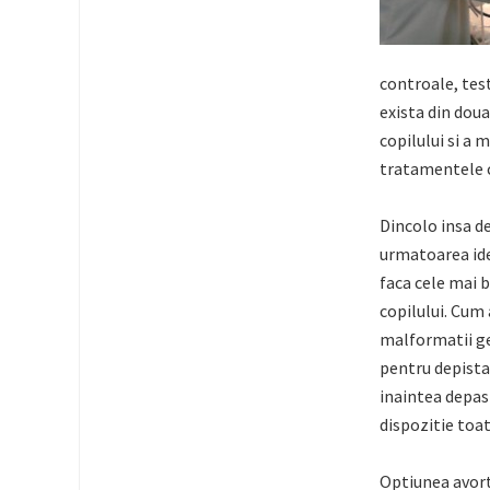
controale, tes
exista din dou
copilului si a 
tratamentele c
Dincolo insa d
urmatoarea ide
faca cele mai b
copilului. Cum 
malformatii ge
pentru depista
inaintea depasi
dispozitie toat
Optiunea avort