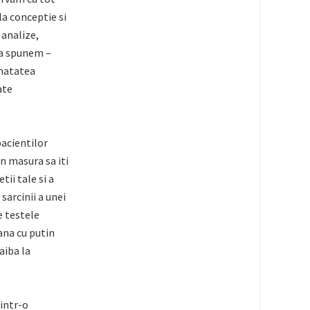
 la conceptie si
 analize,
sa spunem –
anatatea
ate
pacientilor
in masura sa iti
tii tale si a
sarcinii a unei
e testele
ana cu putin
aiba la
intr-o