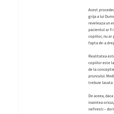
Acest procedeu 
grija a lui Du
reveleaza un e
pacientul ar fi
copiilor, nu ar
fapta de-a dre
Realitatea este
copiilor este l
de la concepti
pruncului. Medi
trebuie lasata 
De aceea, daca
inaintea oricui
nefiresti – dorim