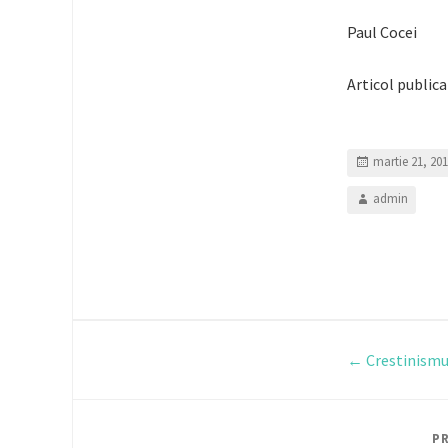
Paul Cocei
Articol public
martie 21, 20
admin
Post
←
Crestinismul
navi
P