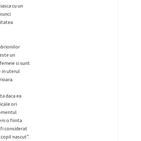
uiasca cu un
prunci
ritatea
brionilor
este un
 femeie si sunt
 in uterul
rioara.
ta daca ea
cale ori
momentul
ni o fiinta
fi considerat
copil nascut”.