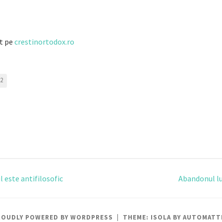
at pe
crestinortodox.ro
12
 este antifilosofic
Abandonul l
gation
ROUDLY POWERED BY WORDPRESS
|
THEME: ISOLA BY
AUTOMATT