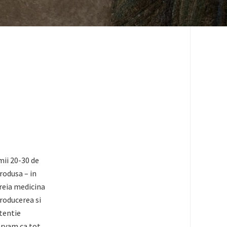
mii 20-30 de
trodusa – in
reia medicina
producerea si
atentie
ervam ca tot