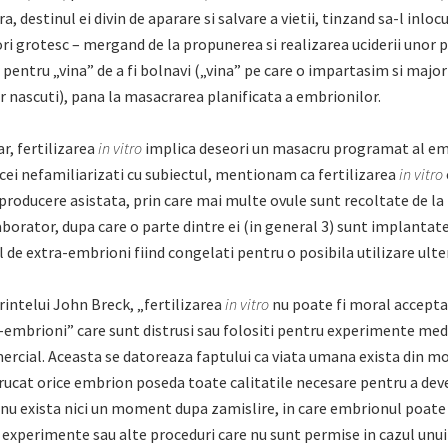
, destinul ei divin de aparare si salvare a vietii, tinzand sa-l inloc
ri grotesc – mergand de la propunerea si realizarea uciderii unor 
pentru „vina” de a fi bolnavi („vina” pe care o impartasim si majo
r nascuti), pana la masacrarea planificata a embrionilor.
ar, fertilizarea
in vitro
implica deseori un masacru programat al em
cei nefamiliarizati cu subiectul, mentionam ca fertilizarea
in vitro
producere asistata, prin care mai multe ovule sunt recoltate de la
laborator, dupa care o parte dintre ei (in general 3) sunt implantate
l de extra-embrioni fiind congelati pentru o posibila utilizare ulte
rintelui John Breck, „fertilizarea
in vitro
nu poate fi moral accepta
-embrioni” care sunt distrusi sau folositi pentru experimente medi
ercial. Aceasta se datoreaza faptului ca viata umana exista din 
rucat orice embrion poseda toate calitatile necesare pentru a deve
nu exista nici un moment dupa zamislire, in care embrionul poate 
 experimente sau alte proceduri care nu sunt permise in cazul unui 