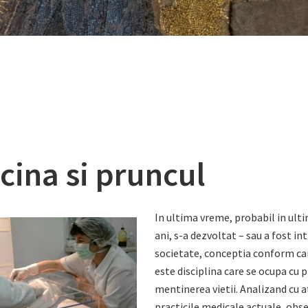
cina si pruncul
In ultima vreme, probabil in ulti
ani, s-a dezvoltat – sau a fost in
societate, conceptia conform ca
este disciplina care se ocupa cu 
mentinerea vietii. Analizand cu 
practicile medicale actuale, obs