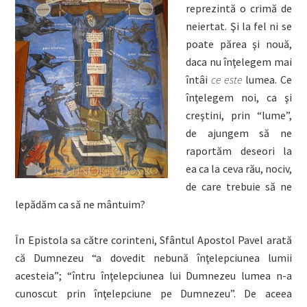
reprezintă o crimă de
neiertat. Şi la fel ni se
poate părea şi nouă,
daca nu înţelegem mai
întâi
ce este
lumea. Ce
înţelegem noi, ca şi
creştini, prin “lume”,
de ajungem să ne
raportăm deseori la
ea ca la ceva rău, nociv,
de care trebuie să ne
lepădăm ca să ne mântuim?
În Epistola sa către corinteni, Sfântul Apostol Pavel arată
că Dumnezeu “a dovedit nebună înţelepciunea lumii
acesteia”; “întru înţelepciunea lui Dumnezeu lumea n-a
cunoscut prin înţelepciune pe Dumnezeu”. De aceea