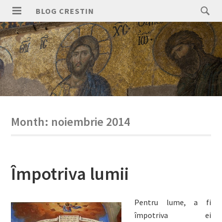
Skip
Search
BLOG CRESTIN
to
for:
PRIMARY
content
MENU
Month:
noiembrie 2014
Împotriva lumii
Pentru lume, a fi
împotriva ei