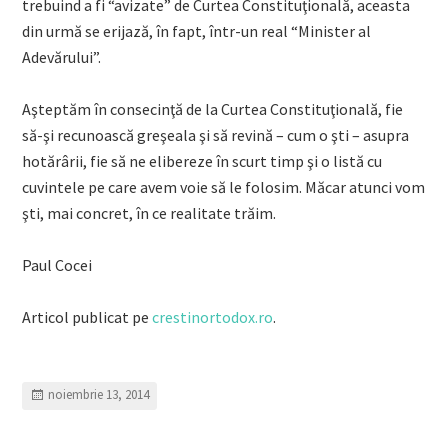
trebuind a fi “avizate” de Curtea Constituţională, aceasta
din urmă se erijază, în fapt, într-un real “Minister al
Adevărului”.
Aşteptăm în consecinţă de la Curtea Constituţională, fie
să-şi recunoască greşeala şi să revină – cum o şti – asupra
hotărârii, fie să ne elibereze în scurt timp şi o listă cu
cuvintele pe care avem voie să le folosim. Măcar atunci vom
şti, mai concret, în ce realitate trăim.
Paul Cocei
Articol publicat pe
crestinortodox.ro
.
noiembrie 13, 2014