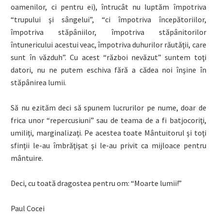
oamenilor, ci pentru ei), întrucât nu luptăm împotriva
“
trupului
şi sângelui”, “
ci împotriva începătoriilor,
împotriva stăpâniilor, împotriva stăpânitorilor
întunericului acestui veac, împotriva duhurilor răutăţii, care
sunt în văzduh”. Cu acest “război nevăzut” suntem toţi
datori, nu ne putem eschiva fără a cădea noi înşine în
stăpânirea lumii.
Să nu ezităm deci să spunem lucrurilor pe nume, doar de
frica unor “repercusiuni” sau de teama de a fi batjocoriţi,
umiliţi, marginalizaţi. Pe acestea toate Mântuitorul şi toţi
sfinţii le-au îmbrăţişat şi le-au privit ca mijloace pentru
mântuire.
Deci, cu toată dragostea pentru om: “Moarte lumii!”
Paul Cocei