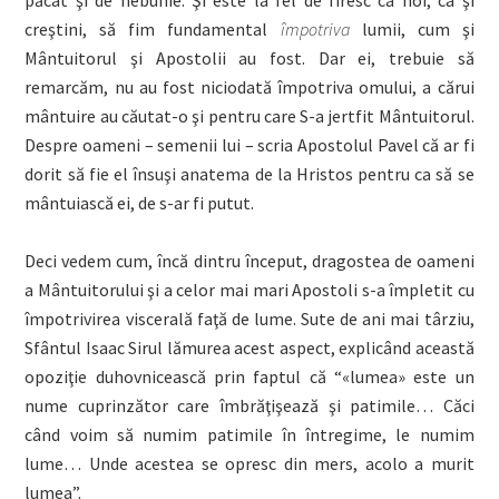
păcat şi de nebunie. Şi este la fel de firesc ca noi, ca şi
creştini, să fim fundamental
împotriva
lumii, cum şi
Mântuitorul şi Apostolii au fost. Dar ei, trebuie să
remarcăm, nu au fost niciodată împotriva omului, a cărui
mântuire au căutat-o şi pentru care S-a jertfit Mântuitorul.
Despre oameni – semenii lui – scria Apostolul Pavel că ar fi
dorit să fie el însuşi anatema de la Hristos pentru ca să se
mântuiască ei, de s-ar fi putut.
Deci vedem cum, încă dintru început, dragostea de oameni
a Mântuitorului şi a celor mai mari Apostoli s-a împletit cu
împotrivirea viscerală faţă de lume. Sute de ani mai târziu,
Sfântul Isaac Sirul lămurea acest aspect, explicând această
opoziţie duhovnicească prin faptul că
“«lumea» este un
nume cuprinzător care îmbrăţişează şi patimile… Căci
când voim să numim patimile în întregime, le numim
lume… Unde acestea se opresc din mers, acolo a murit
lumea”.