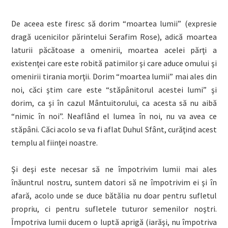
De aceea este firesc să dorim “moartea lumii” (expresie
dragă ucenicilor părintelui Serafim Rose), adică moartea
laturii păcătoase a omenirii, moartea acelei părţi a
existenţei care este robită patimilor şi care aduce omului şi
omenirii tirania morţii. Dorim “moartea lumii” mai ales din
noi, căci ştim care este “stăpânitorul acestei lumi” şi
dorim, ca şi în cazul Mântuitorului, ca acesta să nu aibă
“nimic în noi”. Neaflând el lumea în noi, nu va avea ce
stăpâni. Căci acolo se va fi aflat Duhul Sfânt, curăţind acest
templu al fiinţei noastre.
Şi deşi este necesar să ne împotrivim lumii mai ales
înăuntrul nostru, suntem datori să ne împotrivim ei şi în
afară, acolo unde se duce bătălia nu doar pentru sufletul
propriu, ci pentru sufletele tuturor semenilor noştri.
Împotriva lumii ducem o luptă aprigă (iarăşi, nu împotriva