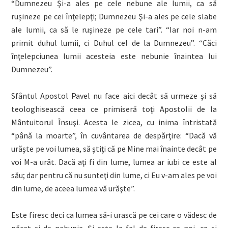
“Dumnezeu Şi-a ales pe cele nebune ale lumii, ca să
ruşineze pe cei înţelepţi; Dumnezeu Şi-a ales pe cele slabe
ale lumii, ca să le ruşineze pe cele tari”. “Iar noi n-am
primit duhul lumii, ci Duhul cel de la Dumnezeu”. “Căci
înţelepciunea lumii acesteia este nebunie înaintea lui
Dumnezeu”.
Sfântul Apostol Pavel nu face aici decât să urmeze şi să
teologhisească ceea ce primiseră toţi Apostolii de la
Mântuitorul Însuşi. Acesta le zicea, cu inima întristată
“până la moarte”, în cuvântarea de despărţire: “Dacă vă
urăşte pe voi lumea, să ştiţi că pe Mine mai înainte decât pe
voi M-a urât. Dacă aţi fi din lume, lumea ar iubi ce este al
său; dar pentru că nu sunteţi din lume, ci Eu v-am ales pe voi
din lume, de aceea lumea vă urăşte”.
Este firesc deci ca lumea să-i urască pe cei care o vădesc de