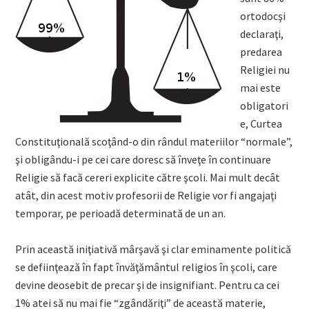
ortodocşi
declaraţi,
predarea
Religiei nu
mai este
obligatori
e, Curtea
Constituţională scoţând-o din rândul materiilor “normale”,
şi obligându-i pe cei care doresc să înveţe în continuare
Religie să facă cereri explicite către şcoli. Mai mult decât
atât, din acest motiv profesorii de Religie vor fi angajaţi
temporar, pe perioadă determinată de un an.
Prin această iniţiativă mârşavă şi clar eminamente politică
se defiinţează în fapt învăţământul religios în şcoli, care
devine deosebit de precar şi de insignifiant. Pentru ca cei
1% atei să nu mai fie “zgândăriţi” de această materie,