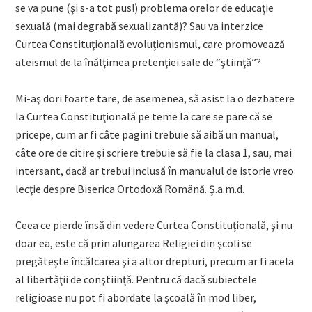
se va pune (şi s-a tot pus!) problema orelor de educaţie
sexuală (mai degrabă sexualizantă)? Sau va interzice
Curtea Constituţională evoluţionismul, care promovează
ateismul de la înălţimea pretenţiei sale de “ştiinţă”?
Mi-aş dori foarte tare, de asemenea, să asist la o dezbatere
la Curtea Constituţională pe teme la care se pare că se
pricepe, cum ar fi câte pagini trebuie să aibă un manual,
câte ore de citire şi scriere trebuie să fie la clasa 1, sau, mai
intersant, dacă ar trebui inclusă în manualul de istorie vreo
lecţie despre Biserica Ortodoxă Română. Ş.a.m.d.
Ceea ce pierde însă din vedere Curtea Constituţională, şi nu
doar ea, este că prin alungarea Religiei din şcoli se
pregăteşte încălcarea şi a altor drepturi, precum ar fi acela
al libertăţii de conştiinţă. Pentru că dacă subiectele
religioase nu pot fi abordate la şcoală în mod liber,