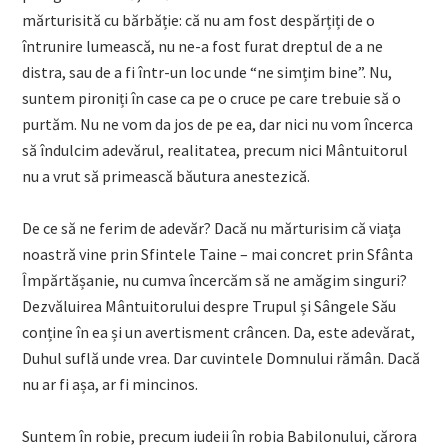
mărturisită cu bărbăție: că nu am fost despărțiți de o
întrunire lumească, nu ne-a fost furat dreptul de a ne
distra, sau de a fi într-un loc unde “ne simțim bine”. Nu,
suntem pironiți în case ca pe o cruce pe care trebuie să o
purtăm. Nu ne vom da jos de pe ea, dar nici nu vom încerca
să îndulcim adevărul, realitatea, precum nici Mântuitorul
nu a vrut să primească băutura anestezică.
De ce să ne ferim de adevăr? Dacă nu mărturisim că viața
noastră vine prin Sfintele Taine – mai concret prin Sfânta
Împărtășanie, nu cumva încercăm să ne amăgim singuri?
Dezvăluirea Mântuitorului despre Trupul și Sângele Său
conține în ea și un avertisment crâncen. Da, este adevărat,
Duhul suflă unde vrea. Dar cuvintele Domnului rămân. Dacă
nu ar fi așa, ar fi mincinos.
Suntem în robie, precum iudeii în robia Babilonului, cărora