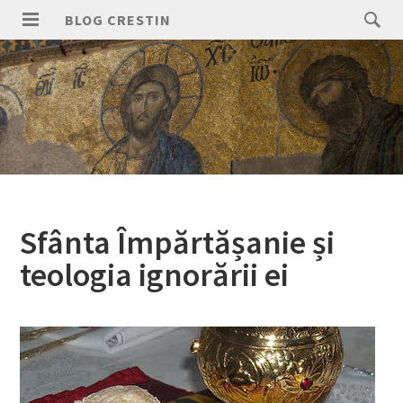
Skip
Search
BLOG CRESTIN
to
for:
PRIMARY
content
MENU
Sfânta Împărtășanie și
teologia ignorării ei