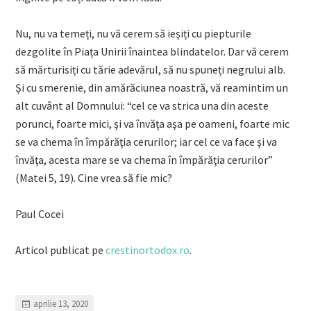
Nu, nu va temeți, nu vă cerem să ieșiți cu piepturile
dezgolite în Piața Unirii înaintea blindatelor. Dar vă cerem
să mărturisiți cu tărie adevărul, să nu spuneți negrului alb.
Și cu smerenie, din amărăciunea noastră, vă reamintim un
alt cuvânt al Domnului: “cel ce va strica una din aceste
porunci, foarte mici, şi va învăţa aşa pe oameni, foarte mic
se va chema în împărăţia cerurilor; iar cel ce va face şi va
învăţa, acesta mare se va chema în împărăţia cerurilor”
(Matei 5, 19). Cine vrea să fie mic?
Paul Cocei
Articol publicat pe
crestinortodox.ro
.
aprilie 13, 2020