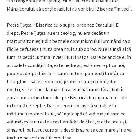
“în frângerea pâinii și rugăciuni” au crezut cuvintelor
Mânuitorului, că porțile iadului nu vor birui Biserica “în veci”.
Petre Țuțea: “Biserica eu o supra-ordonez Statului”. E
drept, Petre Țuțea nu era teolog, nu era decât un
mărturisitor ieșit din beznele comunismului luminând ca o
făclie ce fusese ținută prea mult sub obroc. Nu era însă altă
lumină decât lumina Învierii lui Hristos. Oare ce ar zice el în
actualele condiții? Da, este nedrept, este nedrept ca noi,
poporul dreptslăvitor – cum suntem pomeniți la Sfânta
Liturghie – să le cerem lor, profesorilor și teologilor
noștri, să se ridice la măreția acelui bătrânel fără dinți în
gură care vorbea lumii despre Biserică din pijamalele sale
în formă de zeghe. Dar le cerem totuși să se ridice la
înălțimea momentului, să înțeleagă că vrăjmașul care ne
vrăjmășește nu este acest amărât de Stat, ci este același,
singurul, balaurul care și-a deschis gura sa cea mare și ne va
înghite pe toți dacă îl vom lăsa.