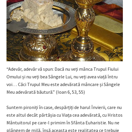
“Adevăr, adevăr vă spun: Dacă nu veți mânca Trupul Fiului
Omului și nu veți bea Sângele Lui, nu veți avea viață întru
voi… Căci Trupul Meu este adevărată mâncare și Sângele
Meu adevărată băutură.” (Ioan 6, 53, 55)
Suntem pironiți în case, despărțiți de harul Învierii, care nu
este altul decât părtășia cu Viața cea adevărată, cu Hristos
Mântuitorul pe care-l primim în Sfânta Euharistie. Nu ne
plângem de milă, însă aceasta este realitatea ce trebuie