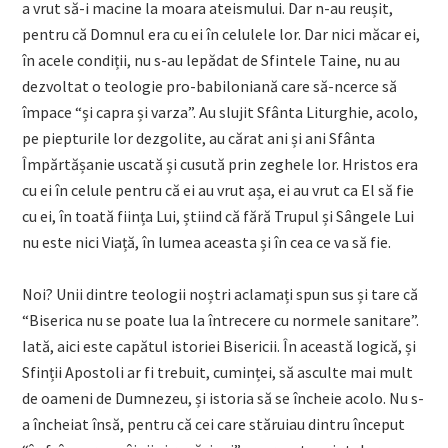
a vrut să-i macine la moara ateismului. Dar n-au reușit,
pentru că Domnul era cu ei în celulele lor. Dar nici măcar ei,
în acele condiții, nu s-au lepădat de Sfintele Taine, nu au
dezvoltat o teologie pro-babiloniană care să-ncerce să
împace “și capra și varza”. Au slujit Sfânta Liturghie, acolo,
pe piepturile lor dezgolite, au cărat ani și ani Sfânta
Împărtășanie uscată și cusută prin zeghele lor. Hristos era
cu ei în celule pentru că ei au vrut așa, ei au vrut ca El să fie
cu ei, în toată ființa Lui, știind că fără Trupul și Sângele Lui
nu este nici Viață, în lumea aceasta și în cea ce va să fie.
Noi? Unii dintre teologii noștri aclamați spun sus și tare că
“Biserica nu se poate lua la întrecere cu normele sanitare”.
Iată, aici este capătul istoriei Bisericii. În această logică, și
Sfinții Apostoli ar fi trebuit, cuminței, să asculte mai mult
de oameni de Dumnezeu, și istoria să se încheie acolo. Nu s-
a încheiat însă, pentru că cei care stăruiau dintru început