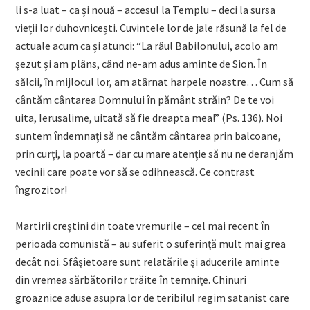
li s-a luat – ca și nouă – accesul la Templu – deci la sursa
vieții lor duhovnicești. Cuvintele lor de jale răsună la fel de
actuale acum ca și atunci: “La râul Babilonului, acolo am
şezut şi am plâns, când ne-am adus aminte de Sion. În
sălcii, în mijlocul lor, am atârnat harpele noastre… Cum să
cântăm cântarea Domnului în pământ străin? De te voi
uita, Ierusalime, uitată să fie dreapta mea!” (Ps. 136). Noi
suntem îndemnați să ne cântăm cântarea prin balcoane,
prin curți, la poartă – dar cu mare atenție să nu ne deranjăm
vecinii care poate vor să se odihnească. Ce contrast
îngrozitor!
Martirii creștini din toate vremurile – cel mai recent în
perioada comunistă – au suferit o suferință mult mai grea
decât noi. Sfâșietoare sunt relatările și aducerile aminte
din vremea sărbătorilor trăite în temnițe. Chinuri
groaznice aduse asupra lor de teribilul regim satanist care