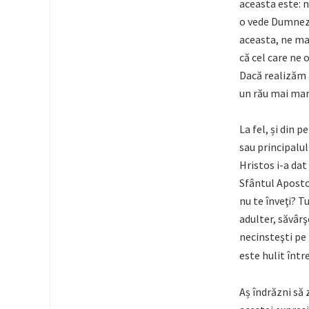
aceasta este: 
o vede Dumneze
aceasta, ne ma
că cel care ne
Dacă realizăm 
un rău mai mar
La fel, și din 
sau principalul
Hristos i-a dat
Sfântul Apostol 
nu te înveţi? Tu
adulter, săvârşe
necinsteşti pe
este hulit înt
Aș îndrăzni să 