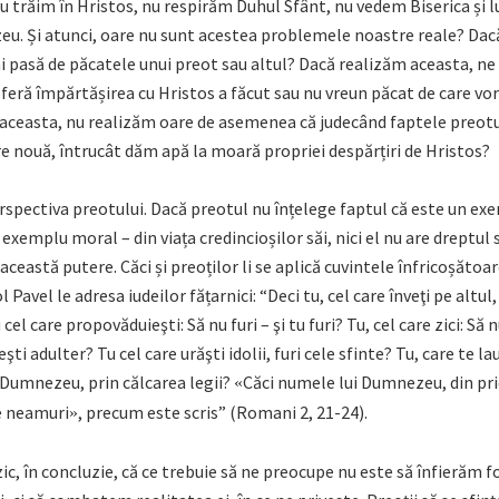
nu trăim în Hristos, nu respirăm Duhul Sfânt, nu vedem Biserica și
u. Și atunci, oare nu sunt acestea problemele noastre reale? Dac
i pasă de păcatele unui preot sau altul? Dacă realizăm aceasta, ne
 oferă împărtășirea cu Hristos a făcut sau nu vreun păcat de care v
aceasta, nu realizăm oare de asemenea că judecând faptele preot
e nouă, întrucât dăm apă la moară propriei despărțiri de Hristos?
perspectiva preotului. Dacă preotul nu înțelege faptul că este un e
 exemplu moral – din viața credincioșilor săi, nici el nu are dreptul s
 această putere. Căci și preoților li se aplică cuvintele înfricoșătoa
Pavel le adresa iudeilor fățarnici: “Deci tu, cel care înveţi pe altul,
 cel care propovăduieşti: Să nu furi – şi tu furi? Tu, cel care zici: Să 
şti adulter? Tu cel care urăşti idolii, furi cele sfinte? Tu, care te lau
 Dumnezeu, prin călcarea legii?
Căci numele lui Dumnezeu, din pri
«
re neamuri
, precum este scris” (Romani 2, 21-24).
»
zic, în concluzie, că ce trebuie să ne preocupe nu este să înfierăm f