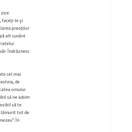
 zice:
 faceţi-le şi
valarea preoților
upă alt cuvânt
fratelui
văr. Îndrăznesc
ate cel mai
cesteia, de
itatea omului
ibil să ne iubim
osibil să te
e lămurit tot de
nezeu”. În