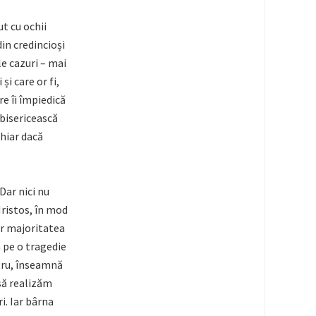
ut cu ochii
din credincioși
le cazuri – mai
și care or fi,
e îi împiedică
 bisericească
chiar dacă
Dar nici nu
Hristos, în mod
iar majoritatea
 pe o tragedie
stru, înseamnă
 să realizăm
i. Iar bârna