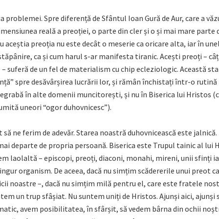
eia problemei. Spre diferență de Sfântul Ioan Gură de Aur, care a văz
mensiunea reală a preoției, o parte din cler și o și mai mare parte 
u aceștia preoția nu este decât o meserie ca oricare alta, iar în une
stăpânire, ca și cum harul s-ar manifesta tiranic. Acești preoți – câți 
 suferă de un fel de materialism cu chip ecleziologic. Această star
nță” spre desăvârșirea lucrării lor, și rămân închistați într-o rutină
egrabă în alte domenii muncitorești, și nu în Biserica lui Hristos (
umită uneori “ogor duhovnicesc”).
t să ne ferim de adevăr. Starea noastră duhovnicească este jalnică. 
i departe de propria persoană. Biserica este Trupul tainic al lui 
tem laolaltă – episcopi, preoți, diaconi, monahi, mireni, unii sfinți 
singur organism. De aceea, dacă nu simțim scădererile unui preot ca
aicii noastre –, dacă nu simțim milă pentru el, care este fratele no
ntem un trup sfâșiat. Nu suntem uniți de Hristos. Ajunși aici, ajunși
atic, avem posibilitatea, în sfârșit, să vedem bârna din ochii noștr