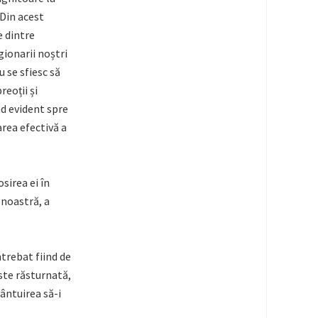
 Din acest
e dintre
gionarii noștri
 se sfiesc să
reoții și
nd evident spre
area efectivă a
sirea ei în
 noastră, a
trebat fiind de
ste răsturnată,
ântuirea să-i