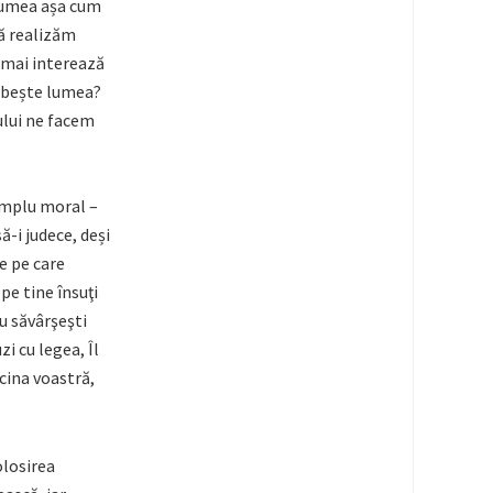
 lumea așa cum
ă realizăm
 mai interează
orbește lumea?
ului ne facem
xemplu moral –
ă-i judece, deși
re pe care
 pe tine însuţi
nu săvârşeşti
zi cu legea, Îl
cina voastră,
olosirea