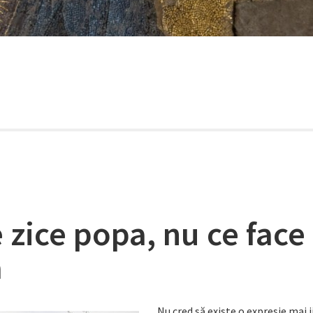
 zice popa, nu ce face
a
Nu cred să existe o expresie mai j