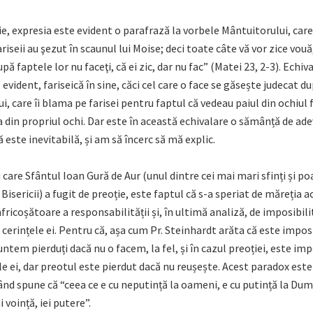
ie, expresia este evident o parafrază la vorbele Mântuitorului, care
ariseii au şezut în scaunul lui Moise; deci toate câte vă vor zice vouă,
upă faptele lor nu faceţi, că ei zic, dar nu fac” (Matei 23, 2-3). Echi
, evident, fariseică în sine, căci cel care o face se găsește judecat d
i, care îi blama pe farisei pentru faptul că vedeau paiul din ochiul 
 din propriul ochi. Dar este în această echivalare o sămânță de ade
ă este inevitabilă, și am să încerc să mă explic.
care Sfântul Ioan Gură de Aur (unul dintre cei mai mari sfinți și po
Bisericii) a fugit de preoție, este faptul că s-a speriat de măreția a
ricoșătoare a responsabilității și, în ultimă analiză, de imposibil
la cerințele ei. Pentru că, așa cum Pr. Steinhardt arăta că este impos
untem pierduți dacă nu o facem, la fel, și în cazul preoției, este imp
țele ei, dar preotul este pierdut dacă nu reușește. Acest paradox est
ând spune că “ceea ce e cu neputință la oameni, e cu putință la Dum
 voință, iei putere”.