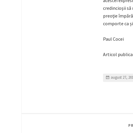
acestei expresi
credincioșii să
preoţie împăr
comporte ca și 
Paul Cocei
Articol public
august 27, 20
P