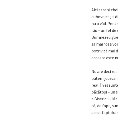
Aici este și ch
duhovnicești di
nu o văd. Pentr
rău – un fel de 
Dumnezeu știe –
sa mai “dea voi
potrivită mai d
aceasta este n
Nu are deci ros
putem judeca ma
real. În el sun
păcătoși – un 
a Bisericii – M
că, de fapt, su
acest fapt dram