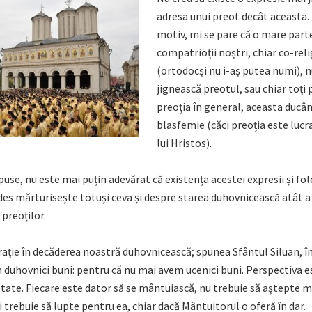
adresa unui preot decât aceasta.
motiv, mi se pare că o mare part
compatrioții noștri, chiar co-reli
(ortodocși nu i-aș putea numi), nu
jignească preotul, sau chiar toți p
preoția în general, aceasta ducâ
blasfemie (căci preoția este lucr
lui Hristos).
puse, nu este mai puțin adevărat că existența acestei expresii și folo
des mărturisește totuși ceva și despre starea duhovnicească atât a
a preoților.
rație în decăderea noastră duhovnicească; spunea Sfântul Siluan, în
 duhovnici buni: pentru că nu mai avem ucenici buni. Perspectiva e
ptate. Fiecare este dator să se mântuiască, nu trebuie să aștepte m
ci trebuie să lupte pentru ea, chiar dacă Mântuitorul o oferă în dar.