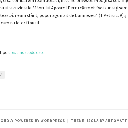
i, ci să combatem realitatea ei, în ce ne privește. Preoții să se sfinț
 nu uite cuvintele Sfântului Apostol Petru către ei: “voi sunteţi sem
ătească
, neam sfânt, popor agonisit de Dumnezeu” (1 Petru 2, 9) și
cum nu le-ar fi auzit.
at pe
crestinortodox.ro
.
14
ROUDLY POWERED BY WORDPRESS
|
THEME: ISOLA BY
AUTOMATT