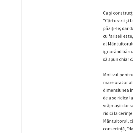
Ca și construcț
“Cărturarii şi f
păziţi-le; dar d
cu fariseii este
al Mântuitorulu
ignorând bârna
să spun chiar c
Motivul pentru 
mare orator al 
dimensiunea înf
de a se ridica 
vrăjmașii dar s
ridici la cerin
Mântuitorul, c
consecință, “dai