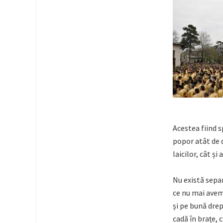
Acestea fiind s
popor atât de 
laicilor, cât și 
Nu există sepa
ce nu mai avem
și pe bună dre
cadă în brațe, 