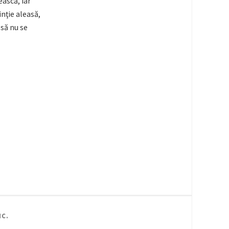
ească, iar
inţie aleasă,
 să nu se
IC
.