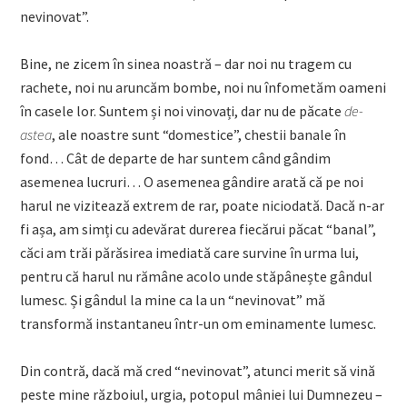
nevinovat”.
Bine, ne zicem în sinea noastră – dar noi nu tragem cu
rachete, noi nu aruncăm bombe, noi nu înfometăm oameni
în casele lor. Suntem și noi vinovați, dar nu de păcate
d
e-
astea
, ale noastre sunt “domestice”, chestii banale în
fond… Cât de departe de har suntem când gândim
asemenea lucruri… O asemenea gândire arată că pe noi
harul ne vizitează extrem de rar, poate niciodată. Dacă n-ar
fi așa, am simți cu adevărat durerea fiecărui păcat “banal”,
căci am trăi părăsirea imediată care survine în urma lui,
pentru că harul nu rămâne acolo unde stăpânește gândul
lumesc. Și gândul la mine ca la un “nevinovat” mă
transformă instantaneu într-un om eminamente lumesc.
Din contră, dacă mă cred “nevinovat”, atunci merit să vină
peste mine războiul, urgia, potopul mâniei lui Dumnezeu –