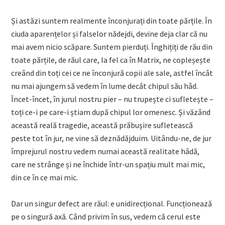
Și astăzi suntem realmente înconjurați din toate părțile. În
ciuda aparențelor și falselor nădejdi, devine deja clar că nu
mai avem nicio scăpare. Suntem pierduți. Înghițiți de rău din
toate părțile, de răul care, la fel ca în Matrix, ne copleșește
creând din toți cei ce ne înconjură copii ale sale, astfel încât
nu mai ajungem să vedem în lume decât chipul său hâd.
Încet-încet, în jurul nostru pier – nu trupește ci sufletește –
toți ce-i pe care-i știam după chipul lor omenesc. Și văzând
această reală tragedie, această prăbușire sufletească
peste tot în jur, ne vine să deznădăjduim. Uitându-ne, de jur
împrejurul nostru vedem numai această realitate hâdă,
care ne strânge și ne închide într-un spațiu mult mai mic,
din ce în ce mai mic.
Dar un singur defect are răul: e unidirecțional. Funcționează
pe o singură axă. Când privim în sus, vedem că cerul este