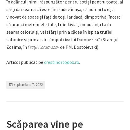
în adâncul inimii răspunzător pentru toți și pentru toate, ai
să-ți dai seama că este într-adevăr așa, că numai tu ești
vinovat de toate și față de toți. Iar dacă, dimpotrivă, încerci
să arunci metehnele tale, trândăvia și neputința ta în
seama celorlalți, vei sfârși prin a cădea în ispita trufiei
satanice și prin a cârti împotriva lui Dumnezeu” (Starețul
Zosima, în
Frații Karamazov
de F.M. Dostoievski)
Articol publicat pe
crestinortodox.ro
.
septembrie 7, 2022
Scăparea vine pe