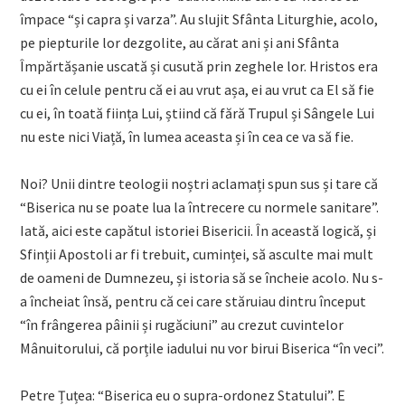
împace “și capra și varza”. Au slujit Sfânta Liturghie, acolo,
pe piepturile lor dezgolite, au cărat ani și ani Sfânta
Împărtășanie uscată și cusută prin zeghele lor. Hristos era
cu ei în celule pentru că ei au vrut așa, ei au vrut ca El să fie
cu ei, în toată ființa Lui, știind că fără Trupul și Sângele Lui
nu este nici Viață, în lumea aceasta și în cea ce va să fie.
Noi? Unii dintre teologii noștri aclamați spun sus și tare că
“Biserica nu se poate lua la întrecere cu normele sanitare”.
Iată, aici este capătul istoriei Bisericii. În această logică, și
Sfinții Apostoli ar fi trebuit, cuminței, să asculte mai mult
de oameni de Dumnezeu, și istoria să se încheie acolo. Nu s-
a încheiat însă, pentru că cei care stăruiau dintru început
“în frângerea pâinii și rugăciuni” au crezut cuvintelor
Mânuitorului, că porțile iadului nu vor birui Biserica “în veci”.
Petre Țuțea: “Biserica eu o supra-ordonez Statului”. E