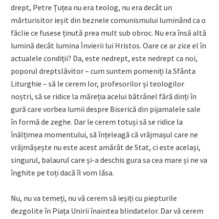
drept, Petre Țuțea nu era teolog, nu era decât un
mărturisitor ieșit din beznele comunismului luminând ca o
făclie ce fusese ținută prea mult sub obroc. Nu era însă altă
lumină decât lumina Învierii lui Hristos. Oare ce ar zice el în
actualele condiții? Da, este nedrept, este nedrept ca noi,
poporul dreptslăvitor – cum suntem pomeniți la Sfânta
Liturghie – să le cerem lor, profesorilor și teologilor
noștri, să se ridice la măreția acelui bătrânel fără dinți în
gură care vorbea lumii despre Biserică din pijamalele sale
în formă de zeghe. Dar le cerem totuși să se ridice la
înălțimea momentului, să înțeleagă că vrăjmașul care ne
vrăjmășește nu este acest amărât de Stat, ci este același,
singurul, balaurul care și-a deschis gura sa cea mare și ne va
înghite pe toți dacă îl vom lăsa.
Nu, nu va temeți, nu vă cerem să ieșiți cu piepturile
dezgolite în Piața Unirii înaintea blindatelor. Dar vă cerem