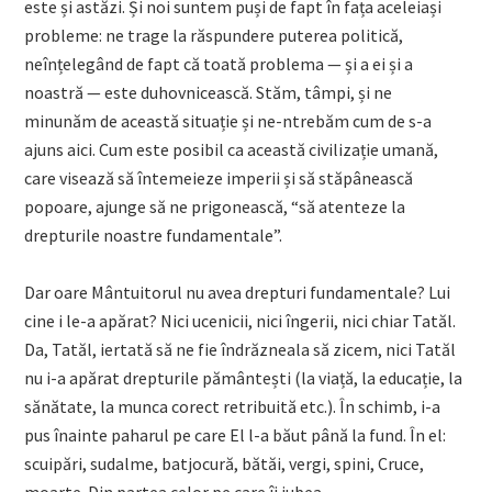
este și astăzi. Și noi suntem puși de fapt în fața aceleiași
probleme: ne trage la răspundere puterea politică,
neînțelegând de fapt că toată problema — și a ei și a
noastră — este duhovnicească. Stăm, tâmpi, și ne
minunăm de această situație și ne-ntrebăm cum de s-a
ajuns aici. Cum este posibil ca această civilizație umană,
care visează să întemeieze imperii și să stăpânească
popoare, ajunge să ne prigonească, “să atenteze la
drepturile noastre fundamentale”.
Dar oare Mântuitorul nu avea drepturi fundamentale? Lui
cine i le-a apărat? Nici ucenicii, nici îngerii, nici chiar Tatăl.
Da, Tatăl, iertată să ne fie îndrăzneala să zicem, nici Tatăl
nu i-a apărat drepturile pământești (la viață, la educație, la
sănătate, la munca corect retribuită etc.). În schimb, i-a
pus înainte paharul pe care El l-a băut până la fund. În el:
scuipări, sudalme, batjocură, bătăi, vergi, spini, Cruce,