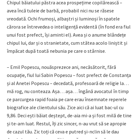
Chipul băiatului păstra acea prospețime copilărească –
avea încă tuleie de barbă, probabil nici nu se răsese
vreodată. Ochi frumoși, albaștri și luminoși în spatele
cărora se întrevedea o inteligență evidentă (în fond era fiul
unui fost prefect, își aminti el). Avea și o anume blândețe
chipul lui, dar și o stranietate, cum stătea acolo liniștit și
împăcat după toată nebunia pe care o stârnise.
– Emil Popescu, nouăsprezece ani, necăsătorit, fără
ocupație, fiul lui Sabin Popescu – fost prefect de Constanța
și al Anetei Popescu – decedată, profesoară de religie la…
mă rog, nu conteaza. Așa… așa… îngână avocatul în timp
ce parcurgea rapid foaia pe care erau însemnate reperele
biografice ale clientului său. Zice aici că ai luat bac-ul cu
9,86. Deci ești băiat deștept, de-aia mi-a și fost milă de tine
și te-am luat. Restul, îți zic sincer, n-au vrut să se apropie
de cazul tău. Zic toți că ceva e putred și-nclin să le dau