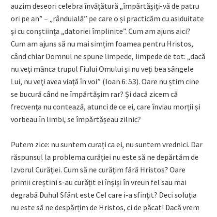
auzim deseori celebra învățătură „împărtășiți-vă de patru
ori pe an” – „rânduială” pe care o și practicăm cu asiduitate
și cu conștiința „datoriei împlinite”. Cum am ajuns aici?
Cum am ajuns să nu mai simțim foamea pentru Hristos,
când chiar Domnul ne spune limpede, limpede de tot: „dacă
nu veţi mânca trupul Fiului Omului şi nu veţi bea sângele
Lui, nu veţi avea viaţă în voi” (Ioan 6: 53). Oare nu știm cine
se bucură când ne împărtășim rar? Și dacă zicem că
frecvența nu contează, atunci de ce ei, care înviau morții și
vorbeau în limbi, se împărtășeau zilnic?
Putem zice: nu suntem curați ca ei, nu suntem vrednici. Dar
răspunsul la problema curăției nu este să ne depărtăm de
Izvorul Curăției. Cum să ne curățim fără Hristos? Oare
primii creștini s-au curățit ei înșiși în vreun fel sau mai
degrabă Duhul Sfânt este Cel care i-a sfințit? Deci soluția
nu este să ne despărțim de Hristos, ci de păcat! Dacă vrem