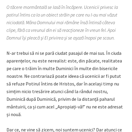
O tăcere mormântală se lasă în încăpere. Ucenicii privesc la
potirul întins ca la un obiect străin pe care nu l-au mai văzut
niciodată. Mâna Domnului mai rămâne însă întinsă câteva
clipe, fără ca vreunul din ei să reacționeze în vreun fel. Apoi
Domnul își pleacă și El privirea și se așază înapoi pe scaun.
N-ar trebui să ni se pară ciudat pasajul de mai sus. În ciuda
aparențelor, nu este nerealist: este, din păcate, realitatea
pe care o trăim în multe Duminici în multe din bisericile
noastre. Ne contrariază poate ideea că ucenicii ar fi putut
să refuze Potirul întins de Hristos, dar în același timp nu
simțim nicio tresărire atunci când la rândul nostru,
Duminică după Duminică, privim de la distanță paharul
mântuirii, ca și cum acel „Apropiați-vă!” nu ne este adresat
și nouă.
Dar ce, ne vine să zicem, noi suntem ucenici? Dar atunci ce