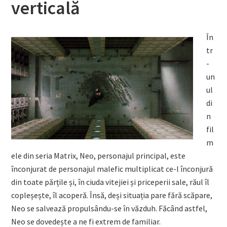
verticală
În
tr
-
un
ul
di
n
fil
m
ele din seria Matrix, Neo, personajul principal, este
înconjurat de personajul malefic multiplicat ce-l înconjură
din toate părțile și, în ciuda vitejiei și priceperii sale, răul îl
copleșește, îl acoperă. Însă, deși situația pare fără scăpare,
Neo se salvează propulsându-se în văzduh. Făcând astfel,
Neo se dovedește a ne fi extrem de familiar.