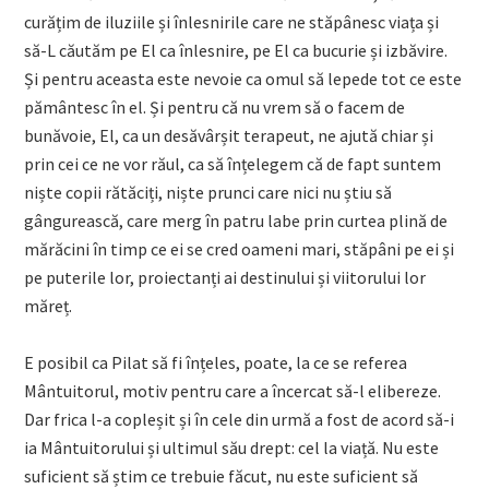
curățim de iluziile și înlesnirile care ne stăpânesc viața și
să-L căutăm pe El ca înlesnire, pe El ca bucurie și izbăvire.
Și pentru aceasta este nevoie ca omul să lepede tot ce este
pământesc în el. Și pentru că nu vrem să o facem de
bunăvoie, El, ca un desăvârșit terapeut, ne ajută chiar și
prin cei ce ne vor răul, ca să înțelegem că de fapt suntem
niște copii rătăciți, niște prunci care nici nu știu să
gângurească, care merg în patru labe prin curtea plină de
mărăcini în timp ce ei se cred oameni mari, stăpâni pe ei și
pe puterile lor, proiectanți ai destinului și viitorului lor
măreț.
E posibil ca Pilat să fi înțeles, poate, la ce se referea
Mântuitorul, motiv pentru care a încercat să-l elibereze.
Dar frica l-a copleșit și în cele din urmă a fost de acord să-i
ia Mântuitorului și ultimul său drept: cel la viață. Nu este
suficient să știm ce trebuie făcut, nu este suficient să