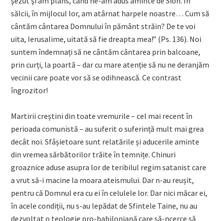
şezut şi am plâns, când ne-am adus aminte de Sion. În
sălcii, în mijlocul lor, am atârnat harpele noastre… Cum să
cântăm cântarea Domnului în pământ străin? De te voi
uita, Ierusalime, uitată să fie dreapta mea!” (Ps. 136). Noi
suntem îndemnați să ne cântăm cântarea prin balcoane,
prin curți, la poartă – dar cu mare atenție să nu ne deranjăm
vecinii care poate vor să se odihnească. Ce contrast
îngrozitor!
Martirii creștini din toate vremurile – cel mai recent în
perioada comunistă – au suferit o suferință mult mai grea
decât noi. Sfâșietoare sunt relatările și aducerile aminte
din vremea sărbătorilor trăite în temnițe. Chinuri
groaznice aduse asupra lor de teribilul regim satanist care
a vrut să-i macine la moara ateismului. Dar n-au reușit,
pentru că Domnul era cu ei în celulele lor. Dar nici măcar ei,
în acele condiții, nu s-au lepădat de Sfintele Taine, nu au
dezvoltat o teologie pro-babiloniană care să-ncerce să