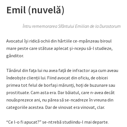
Emil (nuvelă)
Întru rememorarea Sfântului Emilian de la Durostorum
Avocatul își ridică ochii din hârtiile ce-mpânzeau biroul
mare peste care stătuse aplecat și-ncepu să-l studieze,
gânditor.
Tânărul din fața lui nu avea față de infractor așa cum aveau
îndeobște clienții lui. Fiind avocat din oficiu, de obicei
primea tot felul de borfași mărunți, hoți de buzunare sau
prostituate. Cam asta era. Dar băiatul, care n-avea decât
nouăsprezece ani, nu părea să se-ncadreze în vreuna din
categoriile acestea. Dar de vinovat era vinovat, clar.
“Ce l-o fi apucat?” se-ntrebă studiindu-l mai departe.