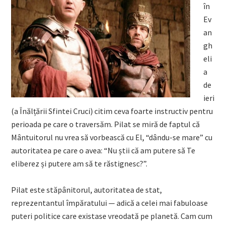
în
Ev
an
gh
eli
a
de
ieri
(a Înălțării Sfintei Cruci) citim ceva foarte instructiv pentru
perioada pe care o traversăm. Pilat se miră de faptul că
Mântuitorul nu vrea să vorbească cu El, “dându-se mare” cu
autoritatea pe care o avea: “Nu știi că am putere să Te
eliberez și putere am să te răstignesc?”.
Pilat este stăpânitorul, autoritatea de stat,
reprezentantul împăratului — adică a celei mai fabuloase
puteri politice care existase vreodată pe planetă. Cam cum