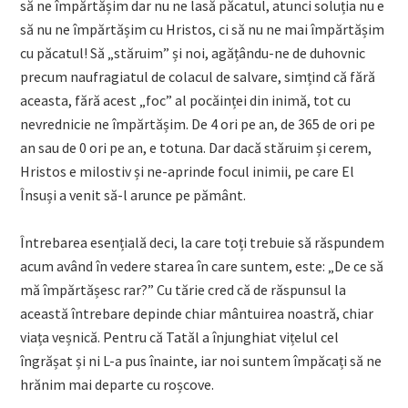
să ne împărtășim dar nu ne lasă păcatul, atunci soluția nu e
să nu ne împărtășim cu Hristos, ci să nu ne mai împărtășim
cu păcatul! Să „stăruim” și noi, agățându-ne de duhovnic
precum naufragiatul de colacul de salvare, simțind că fără
aceasta, fără acest „foc” al pocăinței din inimă, tot cu
nevrednicie ne împărtășim. De 4 ori pe an, de 365 de ori pe
an sau de 0 ori pe an, e totuna. Dar dacă stăruim și cerem,
Hristos e milostiv și ne-aprinde focul inimii, pe care El
Însuși a venit să-l arunce pe pământ.
Întrebarea esențială deci, la care toți trebuie să răspundem
acum având în vedere starea în care suntem, este: „De ce să
mă împărtășesc rar?” Cu tărie cred că de răspunsul la
această întrebare depinde chiar mântuirea noastră, chiar
viața veșnică. Pentru că Tatăl a înjunghiat vițelul cel
îngrășat și ni L-a pus înainte, iar noi suntem împăcați să ne
hrănim mai departe cu roșcove.