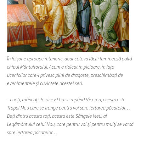
În foișor e aproape întuneric, doar câteva făclii luminează palid
chipul Mântuitorului. Acum e ridicat în picioare, în fața
ucenicilor care-l privesc plini de dragoste, preschimbați de
evenimentele și cuvintele acestei seri.
– Luați, mâncați, le zice El brusc rupând tăcerea, acesta este
Trupul Meu care se frânge pentru voi spre iertarea păcatelor…
Beți dintru acesta toți, acesta este Sângele Meu, al
Legământului celui Nou, care pentru voi și pentru mulți se varsă
spre iertarea păcatelor…