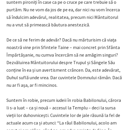
suntem pironiți în case ca pe o cruce pe care trebuie să o
purtăm. Nu ne vom da jos de pe ea, dar nici nu vom încerca
să îndulcim adevărul, realitatea, precum nici Mântuitorul
nu a vrut să primească băutura anestezică.
De ce să ne ferim de adevăr? Dacă nu mărturisim că viața
noastră vine prin Sfintele Taine – mai concret prin Sfânta
Împărtășanie, nu cumva încercăm să ne amăgim singuri?
Dezvăluirea Mântuitorului despre Trupul și Sângele Său
conține în ea și un avertisment crâncen. Da, este adevărat,
Duhul suflă unde vrea. Dar cuvintele Domnului rămân. Dacă
nu ar fi așa, ar fi mincinos.
Suntem în robie, precum iudeii în robia Babilonului, cărora
li s-a luat – ca și nouă – accesul la Templu – deci la sursa
vieții lor duhovnicești. Cuvintele lor de jale răsună la fel de
actuale acum ca și atunci: “La râul Babilonului, acolo am