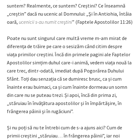
suntem? Realmente, ce suntem? Creștini? Ce înseamnă
„creștin” dacă nu ucenic al Domnului: „Şi în Antiohia, întâia
oară,
ucenicii s-au numit creştini
” (Faptele Apostolilor 11:26)
Poate nu sunt singurul care multă vreme m-am mirat de
diferența de trăire pe care o sesizăm când citim despre
viața primilor creștini. Încă din primele pagini ale Faptelor
Apostolilor simțim duhul care-i animă, vedem viața nouă la
care trec, dintr-odată, imediat după Pogorârea Duhului
Sfânt. Toți dau senzația că se dumiresc brusc, ca și cum
înainte erau buimaci, ca și cum înainte dormeau un somn
din care nu se puteau trezi. Și apoi, încă din prima zi,
„stăruiau în învăţătura apostolilor şi în împărtăşire, în
frângerea pâinii şi în rugăciuni”.
Și nu poți să nu te întrebi cum de s-a ajuns aici? Cum de
primii creștini „stăruiau… în frângerea pâinii”, iar noi