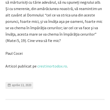
să mărturisiți cu tărie adevărul, să nu spuneți negrului alb.
Și cu smerenie, din amărăciunea noastră, vă reamintim un
alt cuvânt al Domnului: “cel ce va strica una din aceste
porunci, foarte mici, şi va învăţa aşa pe oameni, foarte mic
se va chema în împărăţia cerurilor; iar cel ce va face şi va
învăţa, acesta mare se va chema în împărăţia cerurilor”
(Matei 5, 19). Cine vrea să fie mic?
Paul Cocei
Articol publicat pe
crestinortodox.ro
.
aprilie 13, 2020