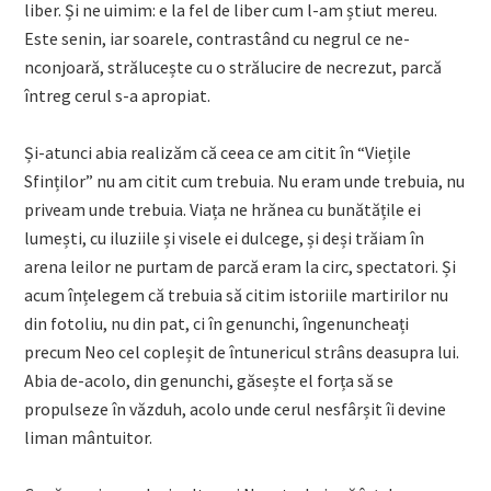
liber. Și ne uimim: e la fel de liber cum l-am știut mereu.
Este senin, iar soarele, contrastând cu negrul ce ne-
nconjoară, strălucește cu o strălucire de necrezut, parcă
întreg cerul s-a apropiat.
Și-atunci abia realizăm că ceea ce am citit în “Viețile
Sfinților” nu am citit cum trebuia. Nu eram unde trebuia, nu
priveam unde trebuia. Viața ne hrănea cu bunătățile ei
lumești, cu iluziile și visele ei dulcege, și deși trăiam în
arena leilor ne purtam de parcă eram la circ, spectatori. Și
acum înțelegem că trebuia să citim istoriile martirilor nu
din fotoliu, nu din pat, ci în genunchi, îngenuncheați
precum Neo cel copleșit de întunericul strâns deasupra lui.
Abia de-acolo, din genunchi, găsește el forța să se
propulseze în văzduh, acolo unde cerul nesfârșit îi devine
liman mântuitor.