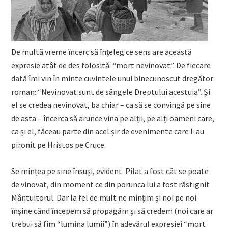
De multă vreme încerc să înțeleg ce sens are această
expresie atât de des folosită: “mort nevinovat”. De fiecare
dată îmi vin în minte cuvintele unui binecunoscut dregător
roman: “Nevinovat sunt de sângele Dreptului acestuia”. Și
el se credea nevinovat, ba chiar – ca să se convingă pe sine
de asta – încerca să arunce vina pe alții, pe alți oameni care,
ca și el, făceau parte din acel șir de evenimente care l-au
pironit pe Hristos pe Cruce.
Se mințea pe sine însuși, evident. Pilat a fost cât se poate
de vinovat, din moment ce din porunca lui a fost răstignit
Mântuitorul. Dar la fel de mult ne mințim și noi pe noi
înșine când începem să propagăm și să credem (noi care ar
trebui să fim “lumina lumii”) în adevărul expresiei “mort