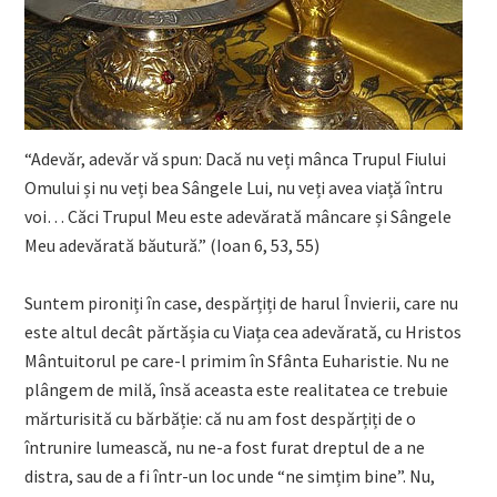
“Adevăr, adevăr vă spun: Dacă nu veți mânca Trupul Fiului
Omului și nu veți bea Sângele Lui, nu veți avea viață întru
voi… Căci Trupul Meu este adevărată mâncare și Sângele
Meu adevărată băutură.” (Ioan 6, 53, 55)
Suntem pironiți în case, despărțiți de harul Învierii, care nu
este altul decât părtășia cu Viața cea adevărată, cu Hristos
Mântuitorul pe care-l primim în Sfânta Euharistie. Nu ne
plângem de milă, însă aceasta este realitatea ce trebuie
mărturisită cu bărbăție: că nu am fost despărțiți de o
întrunire lumească, nu ne-a fost furat dreptul de a ne
distra, sau de a fi într-un loc unde “ne simțim bine”. Nu,