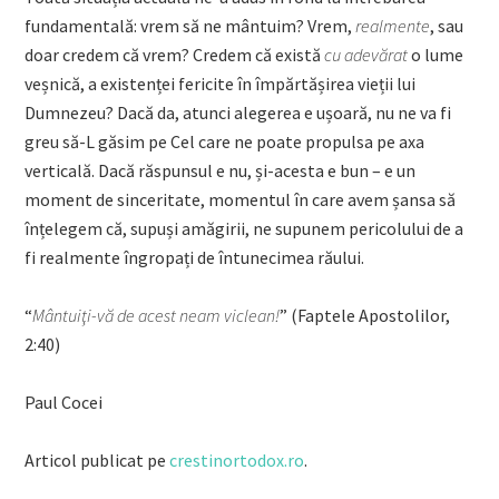
fundamentală: vrem să ne mântuim? Vrem,
realmente
, sau
doar credem că vrem? Credem că există
cu adevărat
o lume
veșnică, a existenței fericite în împărtășirea vieții lui
Dumnezeu? Dacă da, atunci alegerea e ușoară, nu ne va fi
greu să-L găsim pe Cel care ne poate propulsa pe axa
verticală. Dacă răspunsul e nu, și-acesta e bun – e un
moment de sinceritate, momentul în care avem șansa să
înțelegem că, supuși amăgirii, ne supunem pericolului de a
fi realmente îngropați de întunecimea răului.
“
Mântuiţi-vă de acest neam viclean!
” (Faptele Apostolilor,
2:40)
Paul Cocei
Articol publicat pe
crestinortodox.ro
.