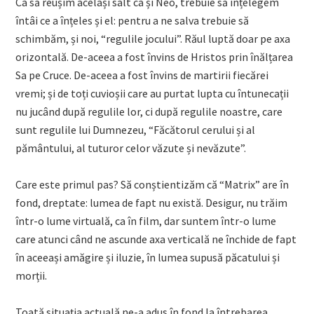
Ca să reușim același salt ca și Neo, trebuie să înțelegem
întâi ce a înțeles și el: pentru a ne salva trebuie să
schimbăm, și noi, “regulile jocului”. Răul luptă doar pe axa
orizontală. De-aceea a fost învins de Hristos prin înălțarea
Sa pe Cruce. De-aceea a fost învins de martirii fiecărei
vremi; și de toți cuvioșii care au purtat lupta cu întunecații
nu jucând după regulile lor, ci după regulile noastre, care
sunt regulile lui Dumnezeu, “Făcătorul cerului și al
pământului, al tuturor celor văzute și nevăzute”.
Care este primul pas? Să conștientizăm că “Matrix” are în
fond, dreptate: lumea de fapt nu există. Desigur, nu trăim
într-o lume virtuală, ca în film, dar suntem într-o lume
care atunci când ne ascunde axa verticală ne închide de fapt
în aceeași amăgire și iluzie, în lumea supusă păcatului și
morții.
Toată situația actuală ne-a adus în fond la întrebarea