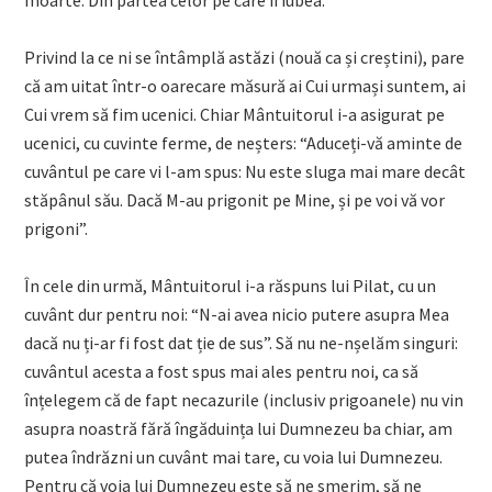
moarte. Din partea celor pe care îi iubea.
Privind la ce ni se întâmplă astăzi (nouă ca și creștini), pare
că am uitat într-o oarecare măsură ai Cui urmași suntem, ai
Cui vrem să fim ucenici. Chiar Mântuitorul i-a asigurat pe
ucenici, cu cuvinte ferme, de neșters: “Aduceți-vă aminte de
cuvântul pe care vi l-am spus: Nu este sluga mai mare decât
stăpânul său. Dacă M-au prigonit pe Mine, și pe voi vă vor
prigoni”.
În cele din urmă, Mântuitorul i-a răspuns lui Pilat, cu un
cuvânt dur pentru noi: “N-ai avea nicio putere asupra Mea
dacă nu ți-ar fi fost dat ție de sus”. Să nu ne-nșelăm singuri:
cuvântul acesta a fost spus mai ales pentru noi, ca să
înțelegem că de fapt necazurile (inclusiv prigoanele) nu vin
asupra noastră fără îngăduința lui Dumnezeu ba chiar, am
putea îndrăzni un cuvânt mai tare, cu voia lui Dumnezeu.
Pentru că voia lui Dumnezeu este să ne smerim, să ne