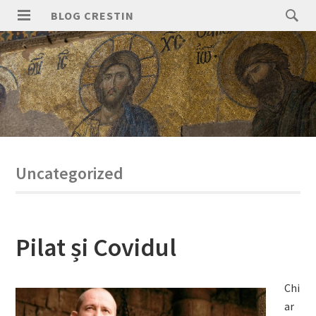
Skip
Search
BLOG CRESTIN
to
for:
PRIMARY
content
MENU
Uncategorized
Pilat și Covidul
Chi
ar