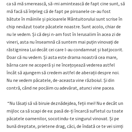
ca să mă smerească, să-mi amintească de fapt cine sunt, să
mă facă să înțeleg că de fapt pe piroanele ce-au fost
bătute în mâinile și picioarele Mântuitorului sunt scrise în
chip nevăzut toate păcatele noastre. Sunt acolo, chiar de
nu le vedem. Și că deși n-am fost în Ierusalim în acea zi de
vineri, asta nu înseamnă că suntem mai puțin vinovați de
răstignirea Lui decât cei care l-au condamnat și batjocorit.
Doar că nu vedem. Și asta este drama noastră cea mare,
bârna care ne acoperă și ne încețoșează vederea astfel
încât să ajungem să credem astfel de aberații despre noi.
Nu ne vedem păcatele, de-aceasta vine războiul. Și din
contră, când ne pocăim cu adevărat, atunci vine pacea.
“Nu lăsați să vă biruie deznădejdea, feții mei! Nu e decât un
mijloc ca să scapi de ea: pasă de-ți încarcă sufletul cu toate
păcatele oamenilor, socotindu-te singurul vinovat. Și pe
bună dreptate, prietene drag, căci, de îndată ce te vei simți