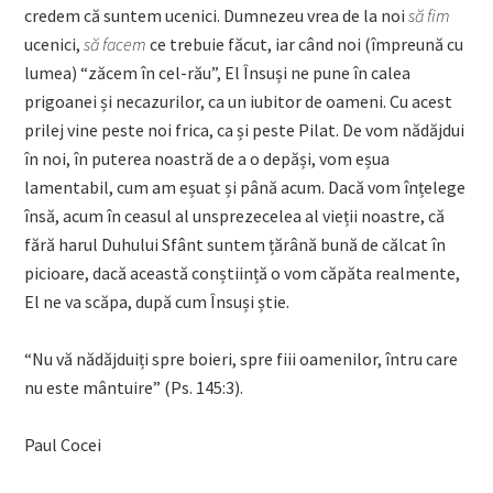
credem că suntem ucenici. Dumnezeu vrea de la noi
să fim
ucenici,
să facem
ce trebuie făcut, iar când noi (împreună cu
lumea) “zăcem în cel-rău”, El Însuși ne pune în calea
prigoanei și necazurilor, ca un iubitor de oameni. Cu acest
prilej vine peste noi frica, ca și peste Pilat. De vom nădăjdui
în noi, în puterea noastră de a o depăși, vom eșua
lamentabil, cum am eșuat și până acum. Dacă vom înțelege
însă, acum în ceasul al unsprezecelea al vieții noastre, că
fără harul Duhului Sfânt suntem țărână bună de călcat în
picioare, dacă această conștiință o vom căpăta realmente,
El ne va scăpa, după cum Însuși știe.
“Nu vă nădăjduiți spre boieri, spre fiii oamenilor, întru care
nu este mântuire” (Ps. 145:3).
Paul Cocei