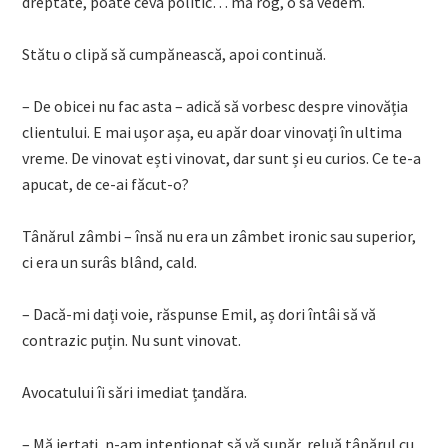
dreptate, poate ceva politic… mă rog, o să vedem.
Stătu o clipă să cumpănească, apoi continuă.
– De obicei nu fac asta – adică să vorbesc despre vinovăția
clientului. E mai ușor așa, eu apăr doar vinovați în ultima
vreme. De vinovat ești vinovat, dar sunt și eu curios. Ce te-a
apucat, de ce-ai făcut-o?
Tânărul zâmbi – însă nu era un zâmbet ironic sau superior,
ci era un surâs blând, cald.
– Dacă-mi dați voie, răspunse Emil, aș dori întâi să vă
contrazic puțin. Nu sunt vinovat.
Avocatului îi sări imediat țandăra.
– Mă iertați, n-am intenționat să vă supăr, reluă tânărul cu