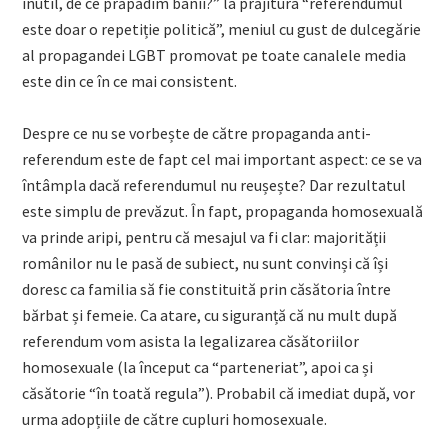
inutil, de ce prăpădim banii?” la prăjitura “referendumul
este doar o repetiție politică”, meniul cu gust de dulcegărie
al propagandei LGBT promovat pe toate canalele media
este din ce în ce mai consistent.
Despre ce nu se vorbește de către propaganda anti-
referendum este de fapt cel mai important aspect: ce se va
întâmpla dacă referendumul nu reușește? Dar rezultatul
este simplu de prevăzut. În fapt, propaganda homosexuală
va prinde aripi, pentru că mesajul va fi clar: majorității
românilor nu le pasă de subiect, nu sunt convinși că își
doresc ca familia să fie constituită prin căsătoria între
bărbat și femeie. Ca atare, cu siguranță că nu mult după
referendum vom asista la legalizarea căsătoriilor
homosexuale (la început ca “parteneriat”, apoi ca și
căsătorie “în toată regula”). Probabil că imediat după, vor
urma adopțiile de către cupluri homosexuale.