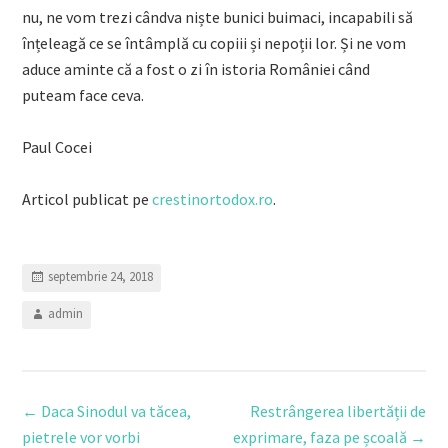
nu, ne vom trezi cândva niște bunici buimaci, incapabili să
înțeleagă ce se întâmplă cu copiii și nepoții lor. Și ne vom
aduce aminte că a fost o zi în istoria României când
puteam face ceva.
Paul Cocei
Articol publicat pe
crestinortodox.ro
.
septembrie 24, 2018
admin
Post
←
Daca Sinodul va tăcea,
Restrângerea libertății de
navigation
pietrele vor vorbi
exprimare, faza pe școală
→