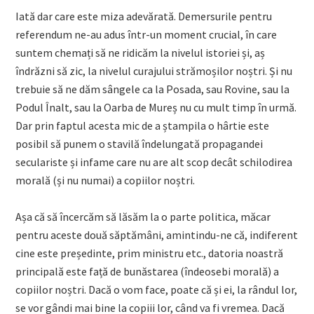
Iată dar care este miza adevărată. Demersurile pentru
referendum ne-au adus într-un moment crucial, în care
suntem chemați să ne ridicăm la nivelul istoriei și, aș
îndrăzni să zic, la nivelul curajului strămoșilor noștri. Și nu
trebuie să ne dăm sângele ca la Posada, sau Rovine, sau la
Podul Înalt, sau la Oarba de Mureș nu cu mult timp în urmă.
Dar prin faptul acesta mic de a ștampila o hârtie este
posibil să punem o stavilă îndelungată propagandei
seculariste și infame care nu are alt scop decât schilodirea
morală (și nu numai) a copiilor noștri.
Așa că să încercăm să lăsăm la o parte politica, măcar
pentru aceste două săptămâni, amintindu-ne că, indiferent
cine este președinte, prim ministru etc., datoria noastră
principală este față de bunăstarea (îndeosebi morală) a
copiilor noștri. Dacă o vom face, poate că și ei, la rândul lor,
se vor gândi mai bine la copiii lor, când va fi vremea. Dacă