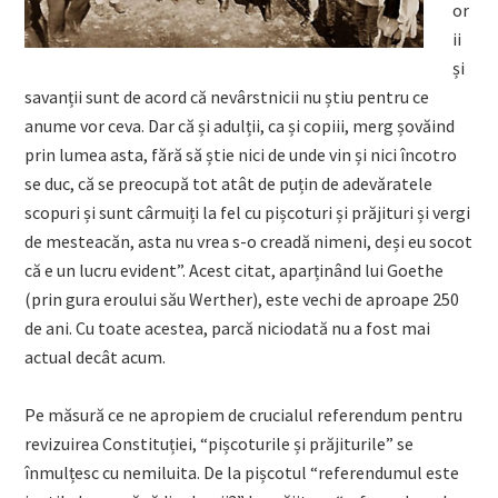
or
ii
și
savanții sunt de acord că nevârstnicii nu știu pentru ce
anume vor ceva. Dar că și adulții, ca și copiii, merg șovăind
prin lumea asta, fără să știe nici de unde vin și nici încotro
se duc, că se preocupă tot atât de puțin de adevăratele
scopuri și sunt cârmuiți la fel cu pișcoturi și prăjituri și vergi
de mesteacăn, asta nu vrea s-o creadă nimeni, deși eu socot
că e un lucru evident”. Acest citat, aparținând lui Goethe
(prin gura eroului său Werther), este vechi de aproape 250
de ani. Cu toate acestea, parcă niciodată nu a fost mai
actual decât acum.
Pe măsură ce ne apropiem de crucialul referendum pentru
revizuirea Constituției, “pișcoturile și prăjiturile” se
înmulțesc cu nemiluita. De la pișcotul “referendumul este