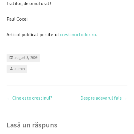
fratilor, de omul urat!
Paul Cocei
Articol publicat pe site-ul
crestinortodox.ro
.
august 3, 2009
admin
Post
←
Cine este crestinul?
Despre adevarul fals
→
navigation
Lasă un răspuns