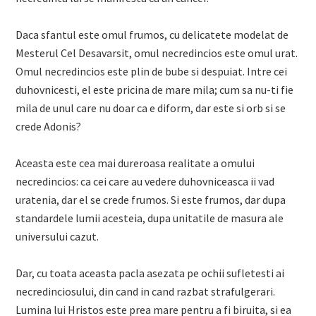
Daca sfantul este omul frumos, cu delicatete modelat de
Mesterul Cel Desavarsit, omul necredincios este omul urat.
Omul necredincios este plin de bube si despuiat. Intre cei
duhovnicesti, el este pricina de mare mila; cum sa nu-ti fie
mila de unul care nu doar ca e diform, dar este si orb si se
crede Adonis?
Aceasta este cea mai dureroasa realitate a omului
necredincios: ca cei care au vedere duhovniceasca ii vad
uratenia, dar el se crede frumos. Si este frumos, dar dupa
standardele lumii acesteia, dupa unitatile de masura ale
universului cazut.
Dar, cu toata aceasta pacla asezata pe ochii sufletesti ai
necredinciosului, din cand in cand razbat strafulgerari.
Lumina lui Hristos este prea mare pentru a fi biruita, si ea