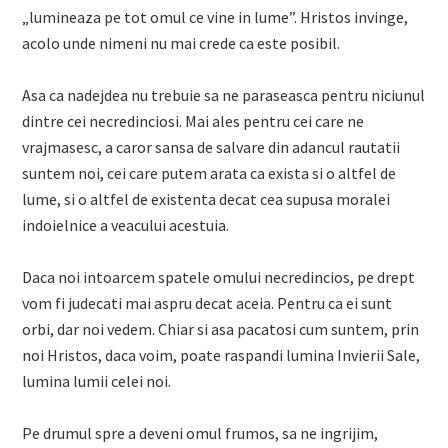
„lumineaza pe tot omul ce vine in lume”. Hristos invinge,
acolo unde nimeni nu mai crede ca este posibil.
Asa ca nadejdea nu trebuie sa ne paraseasca pentru niciunul
dintre cei necredinciosi. Mai ales pentru cei care ne
vrajmasesc, a caror sansa de salvare din adancul rautatii
suntem noi, cei care putem arata ca exista si o altfel de
lume, si o altfel de existenta decat cea supusa moralei
indoielnice a veacului acestuia.
Daca noi intoarcem spatele omului necredincios, pe drept
vom fi judecati mai aspru decat aceia. Pentru ca ei sunt
orbi, dar noi vedem. Chiar si asa pacatosi cum suntem, prin
noi Hristos, daca voim, poate raspandi lumina Invierii Sale,
lumina lumii celei noi.
Pe drumul spre a deveni omul frumos, sa ne ingrijim,