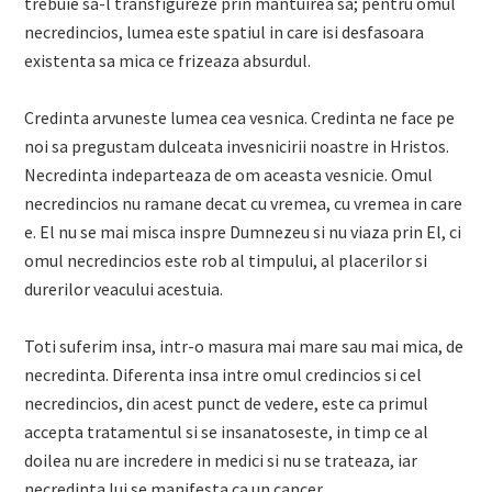
trebuie sa-l transfigureze prin mantuirea sa; pentru omul
necredincios, lumea este spatiul in care isi desfasoara
existenta sa mica ce frizeaza absurdul.
Credinta arvuneste lumea cea vesnica. Credinta ne face pe
noi sa pregustam dulceata invesnicirii noastre in Hristos.
Necredinta indeparteaza de om aceasta vesnicie. Omul
necredincios nu ramane decat cu vremea, cu vremea in care
e. El nu se mai misca inspre Dumnezeu si nu viaza prin El, ci
omul necredincios este rob al timpului, al placerilor si
durerilor veacului acestuia.
Toti suferim insa, intr-o masura mai mare sau mai mica, de
necredinta. Diferenta insa intre omul credincios si cel
necredincios, din acest punct de vedere, este ca primul
accepta tratamentul si se insanatoseste, in timp ce al
doilea nu are incredere in medici si nu se trateaza, iar
necredinta lui se manifesta ca un cancer.