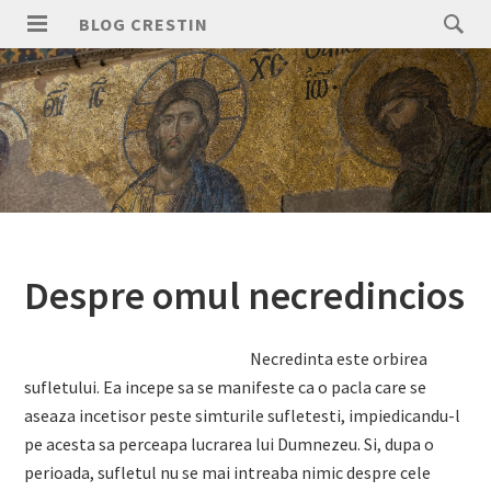
Skip
Search
BLOG CRESTIN
to
for:
PRIMARY
content
MENU
Despre omul necredincios
Necredinta este orbirea
sufletului. Ea incepe sa se manifeste ca o pacla care se
aseaza incetisor peste simturile sufletesti, impiedicandu-l
pe acesta sa perceapa lucrarea lui Dumnezeu. Si, dupa o
perioada, sufletul nu se mai intreaba nimic despre cele